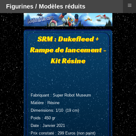
≡
Figurines / Modèles réduits
SRM : Dukefleed +
Rampe de lancement -
Kit Résine
Fabriquant : Super Robot Museum
Matière : Résine
Dimensions:
1/10 (19 cm)
Poids : 450 gr
Date : Janvier 2021
Prix constaté : 299 Euros (non paint)