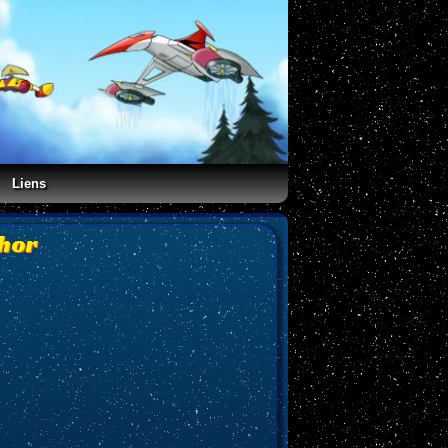
Liens
phor