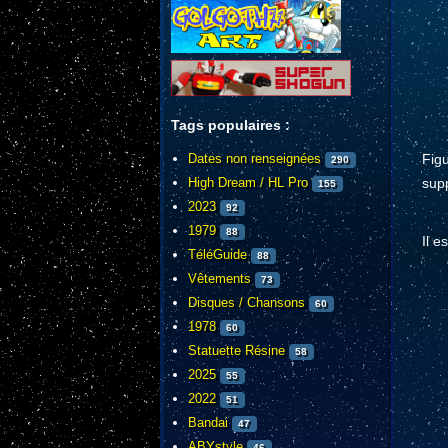
Tags populaires :
Figu
Dates non renseignées
290
sup
High Dream / HL Pro
155
2023
92
1979
88
Il e
TéléGuide
88
Vêtements
73
Disques / Chansons
60
1978
60
Statuette Résine
58
2025
55
2022
51
Bandai
47
ABYstyle
46