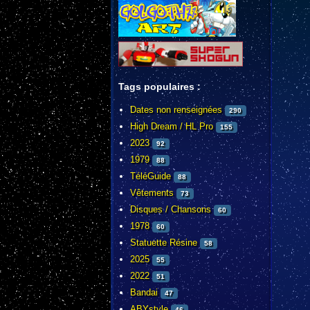
Tags populaires :
Dates non renseignées
290
High Dream / HL Pro
155
2023
92
1979
88
TéléGuide
88
Vêtements
73
Disques / Chansons
60
1978
60
Statuette Résine
58
2025
55
2022
51
Bandai
47
ABYstyle
46