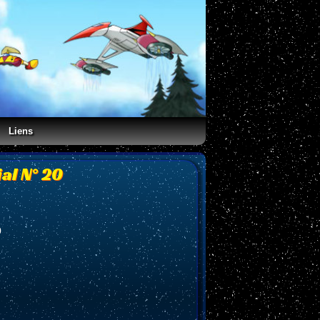
Liens
al N° 20
0