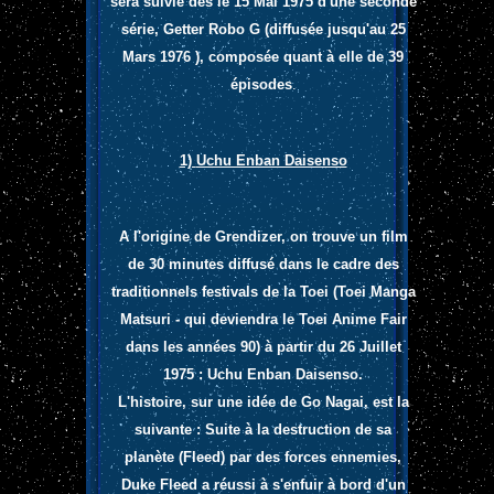
sera suivie dès le 15 Mai 1975 d'une seconde
série, Getter Robo G (diffusée jusqu'au 25
Mars 1976 )
, composée quant à elle de 39
épisodes
.
1)
Uchu Enban Daisenso
A l'origine de Grendizer, on trouve un film
de 30 minutes diffusé dans le cadre des
traditionnels festivals de la Toei (Toei Manga
Matsuri - qui deviendra le Toei Anime Fair
dans les années 90) à partir du 26 Juillet
1975 : Uchu Enban Daisenso.
L'histoire, sur une idée de Go Nagai, est la
suivante : Suite à la destruction de sa
planète (Fleed) par des forces ennemies,
Duke Fleed a réussi à s'enfuir à bord d'un