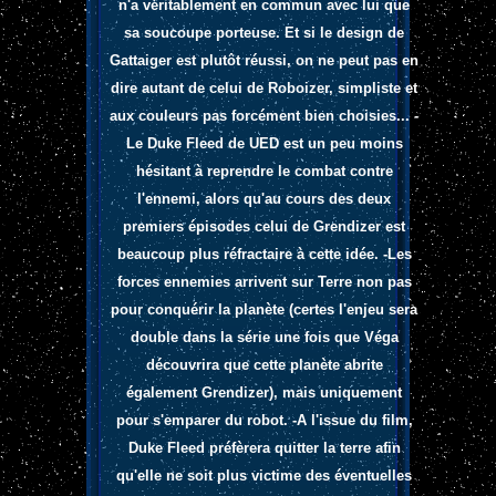
n'a véritablement en commun avec lui que
sa soucoupe porteuse. Et si le design de
Gattaiger est plutôt réussi, on ne peut pas en
dire autant de celui de Roboizer, simpliste et
aux couleurs pas forcément bien choisies... -
Le Duke Fleed de UED est un peu moins
hésitant à reprendre le combat contre
l'ennemi, alors qu'au cours des deux
premiers épisodes celui de Grendizer est
beaucoup plus réfractaire à cette idée. -Les
forces ennemies arrivent sur Terre non pas
pour conquérir la planète (certes l'enjeu sera
double dans la série une fois que Véga
découvrira que cette planète abrite
également Grendizer), mais uniquement
pour s'emparer du robot. -A l'issue du film,
Duke Fleed préfèrera quitter la terre afin
qu'elle ne soit plus victime des éventuelles