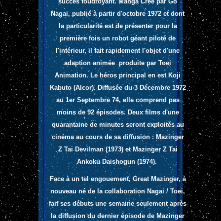
succès foudroyant. Manga Créé par Go
Nagai,
publié à partir d'octobre 1972 et dont
la particularité est de présenter pour la
première fois un robot géant piloté de
l'intérieur, il fait rapidement l'objet d'une
adaption animée
produite par Toei
Animation. Le héros principal en est Koji
Kabuto (Alcor). Diffusée du 3 Décembre 1972
au 1er Septembre 74, elle comprend pas
moins de 92 épisodes. Deux films d'une
quarantaine de minutes seront exploités au
cinéma au cours de sa diffusion : Mazinger
Z Tai Devilman (1973) et Mazinger Z Tai
Ankoku Daishogun (1974).
Face à un tel engouement, Great Mazinger, à
nouveau né de la collaboration Nagai / Toei,
fait ses débuts une semaine seulement après
la diffusion du dernier épisode de Mazinger