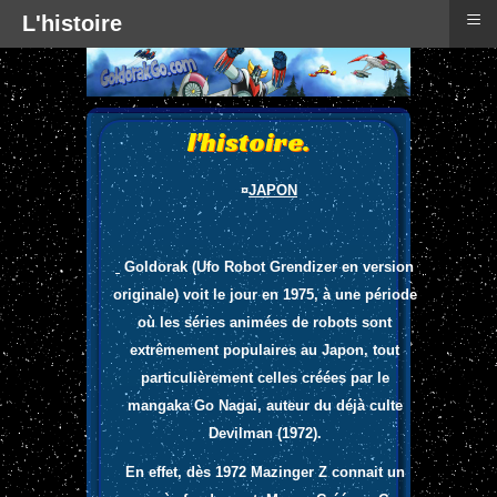
≡
L'histoire
l'histoire.
¤
JAPON
Goldorak (Ufo Robot Grendizer en version
originale) voit le jour en 1975, à une période
où les séries animées de robots sont
extrêmement populaires au Japon, tout
particulièrement celles créées par le
mangaka Go Nagai, auteur du déjà culte
Devilman (1972).
En effet, dès 1972 Mazinger Z connait un