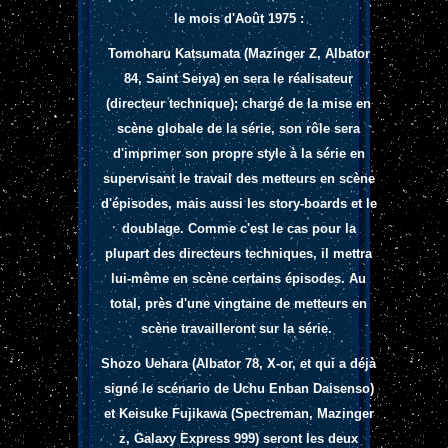
le mois d'Août 1975 :
Tomoharu Katsumata (Mazinger Z, Albator
84, Saint Seiya) en sera le réalisateur
(directeur technique); chargé de la mise en
scène globale de la série, son rôle sera
d'imprimer son propre style à la série en
supervisant le travail des metteurs en scène
d'épisodes, mais aussi les story-boards et le
doublage. Comme c'est le cas pour la
plupart des directeurs techniques, il mettra
lui-même en scène certains épisodes. Au
total, près d'une vingtaine de metteurs en
scène travailleront sur la série.
Shozo Uehara (Albator 78, X-or, et qui a déjà
signé le scénario de Uchu Enban Daisenso)
et Keisuke Fujikawa (Spectreman, Mazinger
z, Galaxy Express 999) seront les deux