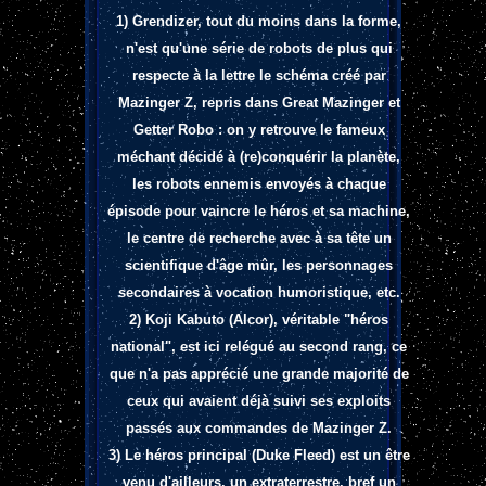
1) Grendizer, tout du moins dans la forme,
n'est qu'une série de robots de plus qui
respecte à la lettre le schéma créé par
Mazinger Z, repris dans Great Mazinger et
Getter Robo : on y retrouve le fameux
méchant décidé à (re)conquérir la planète,
les robots ennemis envoyés à chaque
épisode pour vaincre le héros et sa machine,
le centre de recherche avec à sa tête un
scientifique d'âge mûr, les personnages
secondaires à vocation humoristique, etc.
2) Koji Kabuto (Alcor), véritable "héros
national", est ici relégué au second rang, ce
que n'a pas apprécié une grande majorité de
ceux qui avaient déjà suivi ses exploits
passés aux commandes de Mazinger Z.
3) Le héros principal (Duke Fleed) est un être
venu d'ailleurs, un extraterrestre, bref un