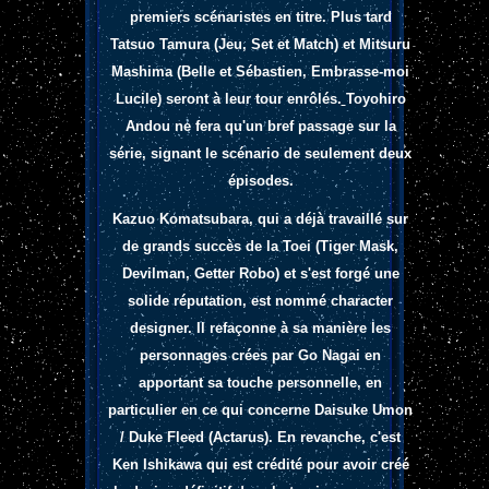
premiers scénaristes en titre. Plus tard
Tatsuo Tamura (Jeu, Set et Match) et Mitsuru
Mashima (Belle et Sébastien, Embrasse-moi
Lucile) seront à leur tour enrôlés.
Toyohiro
Andou ne fera qu'un bref passage sur la
série, signant le scénario de seulement deux
épisodes.
Kazuo Komatsubara, qui a déjà travaillé sur
de grands succès de la Toei (Tiger Mask,
Devilman, Getter Robo) et s'est forgé une
solide réputation, est nommé character
designer. Il refaçonne à sa manière les
personnages crées par Go Nagai en
apportant sa touche personnelle, en
particulier en ce qui concerne Daisuke Umon
/ Duke Fleed (Actarus). En revanche, c'est
Ken Ishikawa qui est crédité pour avoir créé