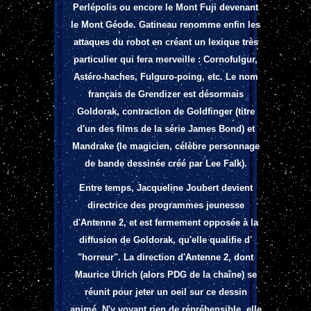
Perlépolis
ou encore le Mont Fuji devenant
le Mont Géode.
Gatineau renomme enfin les
attaques du robot en créant un lexique très
particulier qui fera merveille : Cornofulgur,
Astéro-haches, Fulguro-poing, etc. Le nom
français de Grendizer est désormais
Goldorak, contraction de Goldfinger (titre
d'un des films de la série James Bond) et
Mandrake (le magicien, célèbre personnage
de bande dessinée créé par Lee Falk).
Entre temps, Jacqueline Joubert devient
directrice des programmes jeunesse
d'Antenne 2, et est fermement opposée à la
diffusion de Goldorak, qu'elle qualifie d'
"horreur". La direction d'Antenne 2, dont
Maurice Ulrich (alors PDG de la chaîne) se
réunit pour jeter un oeil sur ce dessin
animé. N'y voyant rien de répréhensible, elle