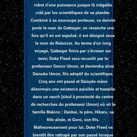
robot d'une puissance jusque là inégalée
créé par les scientifiques de sa planète.
Combiné à sa soucoupe porteuse, ce dernier
porte le nom de Gattaiger; en revanche une
fois qu'il en est expulsé, il est désigné sous
le nom de Roboizer. Au terme d'un long
voyage, Gattaiger finira par s'écraser sur
terre; Duke Fleed sera recueilli par le
professeur Genzo Umon, et deviendra ainsi
Daisuke Umon, fils adoptif du scientifique.
Cinq ans ont passé et Daisuke mène
désormais une existence paisible et travaille
dans un ranch (situé à proximité du centre
de recherches du professeur Umon) où vit la
famille Makino : Danbei, le père, Hikaru, sa
fille aînée, et Goro, son fils.
Malheureusement pour lui, Duke Fleed va
bientôt être rattrapé par son passé lorsque