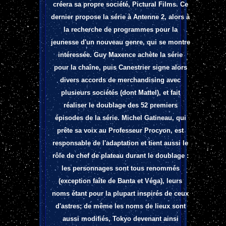
créera sa propre société, Pictural Films. Ce
dernier propose la série à Antenne 2, alors à
la recherche de programmes pour la
jeunesse d'un nouveau genre, qui se montre
intéressée. Guy Maxence achète la série
pour la chaîne, puis Canestrier signe alors
divers accords de merchandising avec
plusieurs sociétés (dont Mattel), et fait
réaliser le doublage des 52 premiers
épisodes de la série. Michel Gatineau, qui
prête sa voix au Professeur Procyon, est
responsable de l'adaptation et tient aussi le
rôle de chef de plateau durant le doublage :
les personnages sont tous renommés
(exception faîte de Banta et Véga), leurs
noms étant pour la plupart inspirés de ceux
d'astres; de même les noms de lieux sont
aussi modifiés, Tokyo devenant ainsi