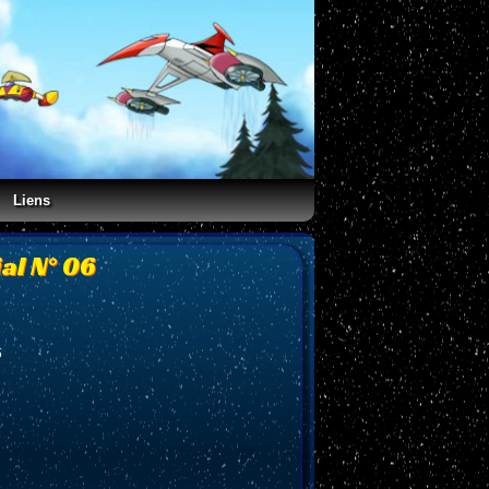
Liens
al N° 06
6