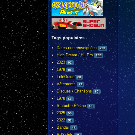
Tags populaires :
Dates non renseignées
290
High Dream / HL Pro
155
2023
92
1979
88
TéléGuide
88
Vêtements
73
Disques / Chansons
60
1978
60
Statuette Résine
58
2025
55
2022
51
Bandai
47
ABYstyle
46