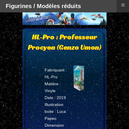
≡
Figurines / Modèles réduits
HL-Pro : Professeur
Procyon (Genzo Umon)
Fabriquant :
HL-Pro
Matière :
Vinyle
Date : 2019
Illustration
boite : Luca
Papeo
Dimension