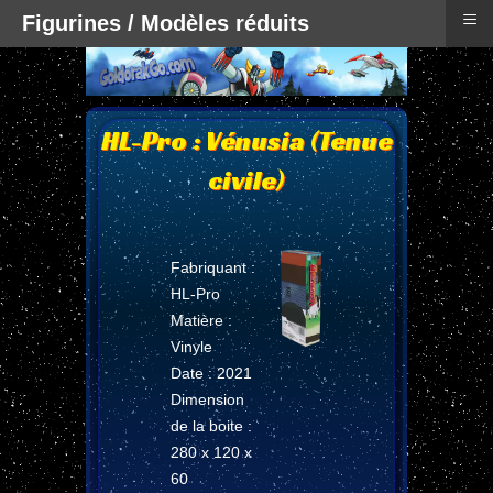
≡
Figurines / Modèles réduits
HL-Pro : Vénusia (Tenue
civile)
Fabriquant :
HL-Pro
Matière :
Vinyle
Date : 2021
Dimension
de la boite :
280 x 120 x
60