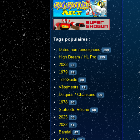
Tags populaires :
Dates non renseignées
290
High Dream / HL Pro
155
2023
92
1979
88
TéléGuide
88
Vêtements
73
Disques / Chansons
60
1978
60
Statuette Résine
58
2025
55
2022
51
Bandai
47
ABYstyle
46