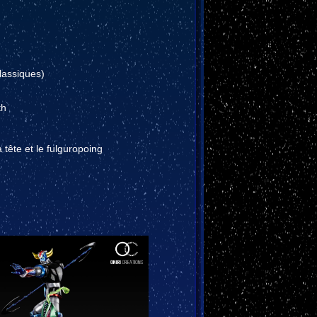
lassiques)
th
tête et le fulguropoing