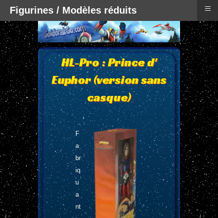
≡
Figurines / Modèles réduits
HL-Pro : Prince d'
Euphor (version sans
casque)
F
a
br
iq
u
a
nt