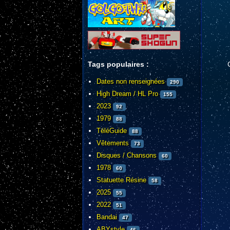
Tags populaires :
Dates non renseignées
290
High Dream / HL Pro
155
2023
92
1979
88
TéléGuide
88
Vêtements
73
Disques / Chansons
60
1978
60
Statuette Résine
58
2025
55
2022
51
Bandai
47
ABYstyle
46