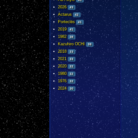
2026
43
Actarus
42
Porteclés
41
2019
41
1982
38
Kazuhiro OCHI
38
2018
33
2021
33
2020
32
1980
32
1976
32
2024
30