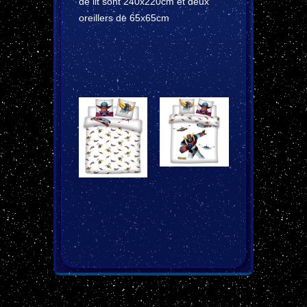
de lit sont 240x220cm et deux
oreillers de 65x65cm