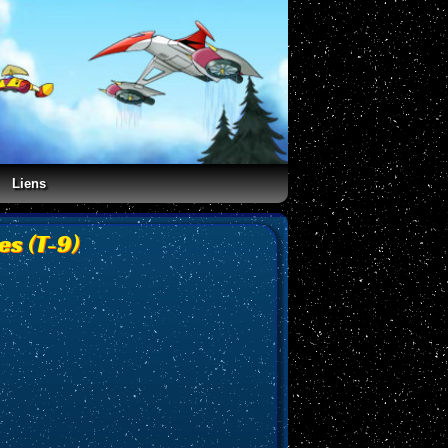
Liens
es (T-9)