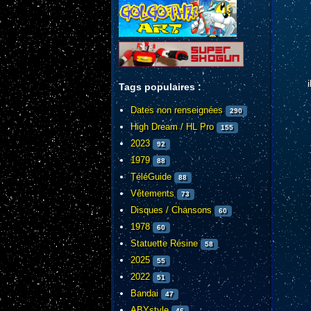
Tags populaires :
Dates non renseignées
290
High Dream / HL Pro
155
2023
92
1979
88
TéléGuide
88
Vêtements
73
Disques / Chansons
60
1978
60
Statuette Résine
58
2025
55
2022
51
Bandai
47
ABYstyle
46