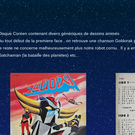
Disque Coréen contenant divers génériques de dessins animés
Au tout début de la premiere face , on retrouve une chanson Goldorak 
le reste ne concerne malheureusement plus notre robot cornu. Il y a en
Gatchaman (la bataille des planètes) etc...