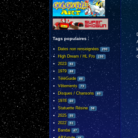
Tags populaires :
Dates non renseignées
290
High Dream / HL Pro
155
2023
92
1979
88
TéléGuide
88
Vêtements
73
Disques / Chansons
60
1978
60
Statuette Résine
58
2025
55
2022
51
Bandai
47
ABYstyle
46