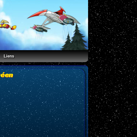
Liens
réen