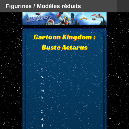
≡
Figurines / Modèles réduits
Cartoon Kingdom :
Buste Actarus
S
o
ci
ét
é
:
C
a
rt