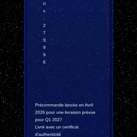
ri
x
:
2
7
9,
9
9
€
Précommande lancée en Avril
2026 pour une livraison prévue
pour Q1 2027
Livré avec un certificat
d'authenticité