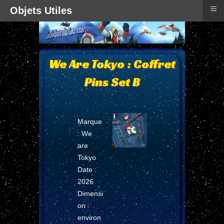
≡
Objets Utiles
We Are Tokyo : Coffret
Pins Set B
Marque
: We
are
Tokyo
Date :
2026
Dimensi
on :
environ