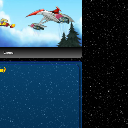
Liens
e)