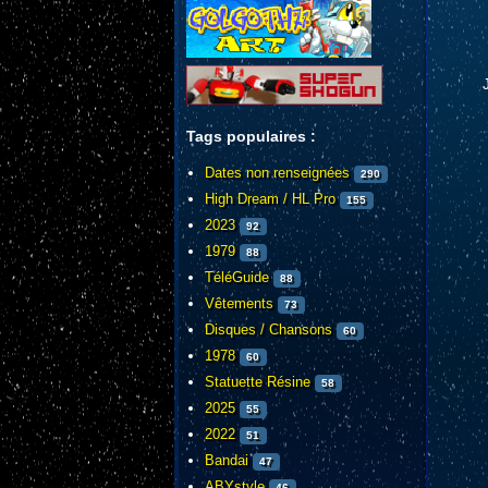
Tags populaires :
Dates non renseignées
290
High Dream / HL Pro
155
2023
92
1979
88
TéléGuide
88
Vêtements
73
Disques / Chansons
60
1978
60
Statuette Résine
58
2025
55
2022
51
Bandai
47
ABYstyle
46