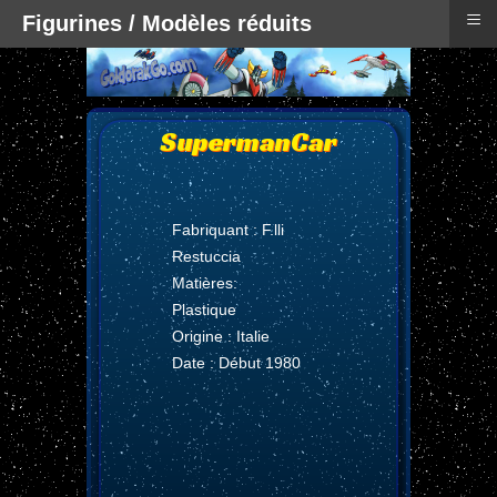
≡
Figurines / Modèles réduits
SupermanCar
Fabriquant : F.lli
Restuccia
Matières:
Plastique
Origine : Italie
Date : Début 1980