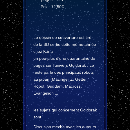
Prix : 12,50€
Le dessin de couverture est tiré
de la BD sortie cette même année
chez Kana
un peu plus d'une quarantaine de
pages sur l'univers Goldorak . Le
reste parle des principaux robots
au japan (Mazinger Z, Getter
Robot, Gundam, Macross,
Evangelion ...
les sujets qui concernent Goldorak
sont :
Discusion mecha avec les auteurs