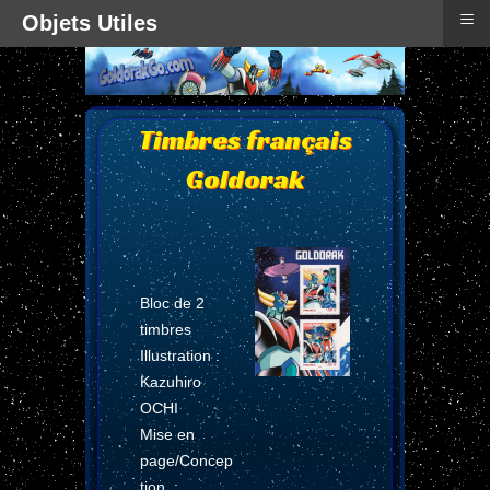
≡
Objets Utiles
Timbres français
Goldorak
B
loc de 2
timbres
Illustration :
Kazuhiro
OCHI
Mise en
page/Concep
tion :