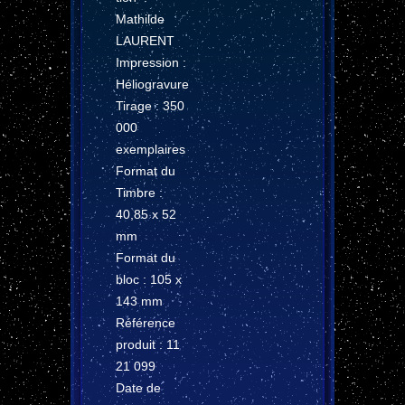
Mathilde
LAURENT
Impression :
Héliogravure
Tirage :
350
000
exemplaires
Format du
Timbre :
40,85 x 52
mm
Format du
bloc : 105 x
143 mm
Référence
produit :
11
21 099
Date de