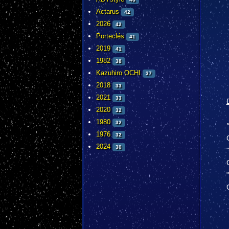
Actarus
42
2026
42
Porteclés
41
2019
41
1982
38
Kazuhiro OCHI
37
2018
33
2021
33
2020
32
1980
32
1976
32
2024
30
"