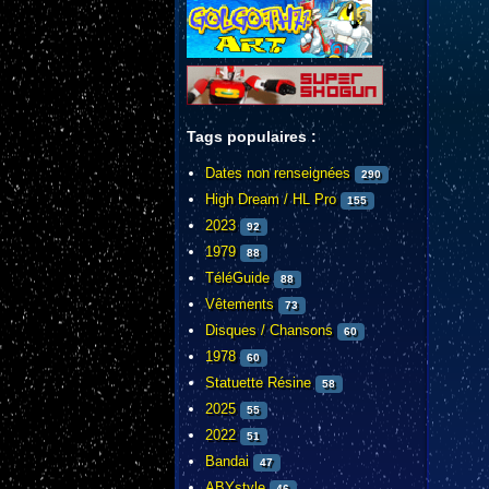
Tags populaires :
Dates non renseignées
290
High Dream / HL Pro
155
2023
92
1979
88
TéléGuide
88
Vêtements
73
Disques / Chansons
60
1978
60
Statuette Résine
58
2025
55
2022
51
Bandai
47
ABYstyle
46