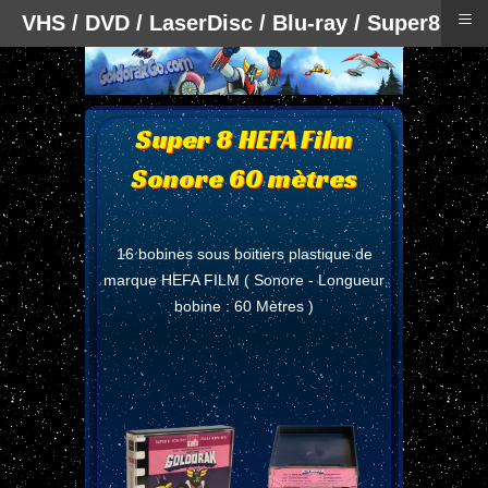
≡
VHS / DVD / LaserDisc / Blu-ray / Super8
Super 8 HEFA Film
Sonore 60 mètres
16 bobines sous boitiers plastique de
marque HEFA FILM ( Sonore - Longueur
bobine : 60 Mètres )