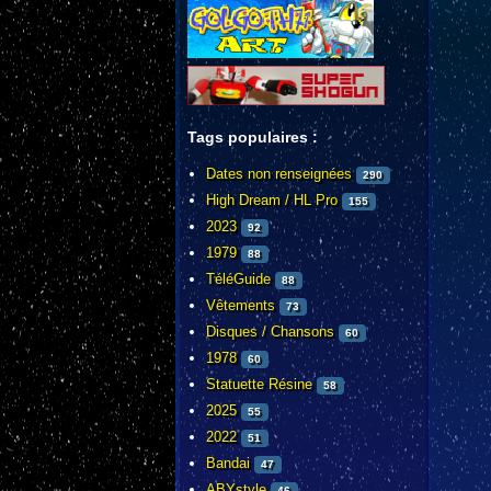
Tags populaires :
Dates non renseignées
290
High Dream / HL Pro
155
2023
92
1979
88
TéléGuide
88
Vêtements
73
Disques / Chansons
60
1978
60
Statuette Résine
58
2025
55
2022
51
Bandai
47
ABYstyle
46