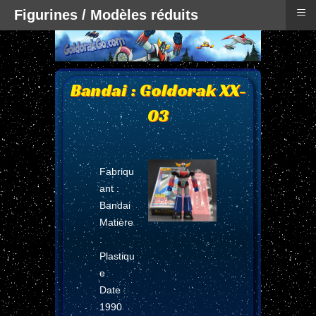
≡
Figurines / Modèles réduits
Bandai : Goldorak XX-
03
Fabriqu
ant :
Bandai
Matière
:
Plastiqu
e
Date :
1990