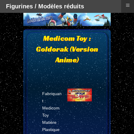
≡
Figurines / Modèles réduits
Medicom Toy :
Goldorak (Version
Anime)
Fabriquan
t :
Medicom
Toy
Matière :
Plastique