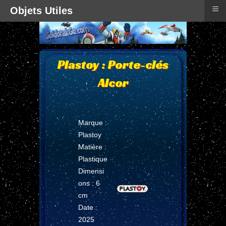
≡
Objets Utiles
Plastoy : Porte-clés
Alcor
Marque :
Plastoy
Matière :
Plastique
Dimensi
ons : 6
cm
Date :
2025