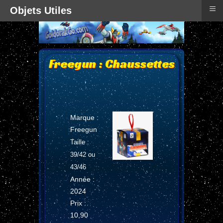
≡
Objets Utiles
Freegun : Chaussettes
Marque :
Freegun
Taille :
39/42 ou
43/46
Année :
2024
Prix :
10,90