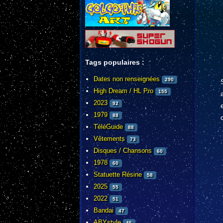
Tags populaires :
Dates non renseignées
290
High Dream / HL Pro
155
2023
92
1979
88
TéléGuide
88
Vêtements
73
Disques / Chansons
60
1978
60
Statuette Résine
58
2025
55
2022
51
Bandai
47
ABYstyle
46