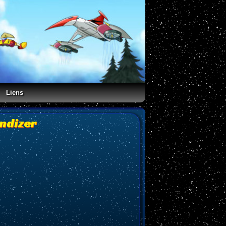
Liens
endizer