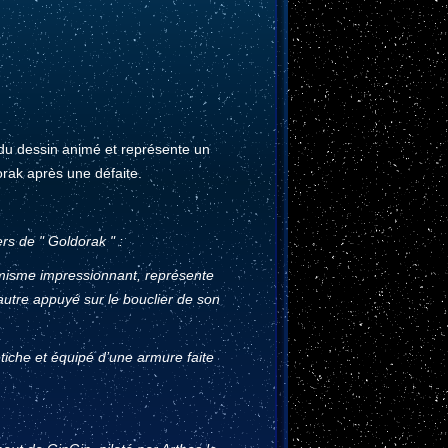
s du dessin animé et représente un
dorak après une défaite.
ers de " Goldorak " :
namisme impressionnant, représente
autre appuyé sur le bouclier de son
tiche et équipé d’une armure faite