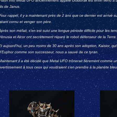
Flash Info Metal UFO anciennement appelé Goldorak est enfin venu à bo
fils de Janus.
Pour rappel, il y a maintenant près de 2 ans que ce dernier est arrivé s
géant cornu et venger son père.
Après son méfait, s'en est suivi une longue période difficile pour les te
Vénusia et Alcor ont secrètement réparé le robot défenseur de la Terre.
Et aujourd'hui, un peu moins de 30 ans après son adoption, Kaisior, qui
d’Euphor comme son successeur, nous a sauvé de ce tyran.
Maintenant il a été décidé que Metal UFO trônerait fièrement comme un
avertissement à tous ceux qui voudraient s’en prendre à la planète bleu