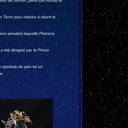
ut de GinGin, piloté par Arthas le
ur Terre pour réduire à néant le
rriens pendant laquelle Phénicia
 a été désigné par le Prince
 symbole de paix tel un
e.