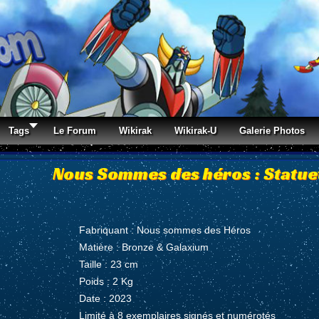
Tags
Le Forum
Wikirak
Wikirak-U
Galerie Photos
Nous Sommes des héros : Statue
Fabriquant : Nous sommes des Héros
Matière : Bronze & Galaxium
Taille : 23 cm
Poids : 2 Kg
Date : 2023
Limité à 8 exemplaires signés et numérotés