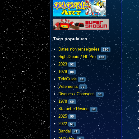
Tags populaires :
Dates non renseignées
290
High Dream / HL Pro
155
2023
92
1979
88
TéléGuide
88
Vêtements
73
Disques / Chansons
60
1978
60
Statuette Résine
58
2025
55
2022
51
Bandai
47
ABYstyle
46