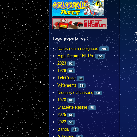
Tags populaires :
Dates non renseignées
290
High Dream / HL Pro
155
2023
92
1979
88
TéléGuide
88
Vêtements
73
Disques / Chansons
60
1978
60
Statuette Résine
58
2025
55
2022
51
Bandai
47
ABYstyle
46