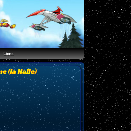
Liens
c (la Halle)