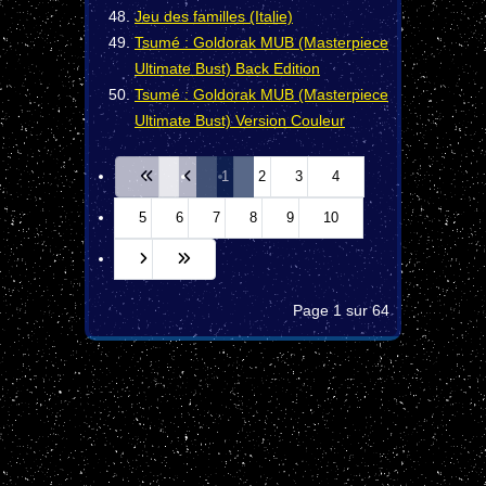
Jeu des familles (Italie)
Tsumé : Goldorak MUB (Masterpiece
Ultimate Bust) Back Edition
Tsumé : Goldorak MUB (Masterpiece
Ultimate Bust) Version Couleur
1
2
3
4
5
6
7
8
9
10
Page 1 sur 64