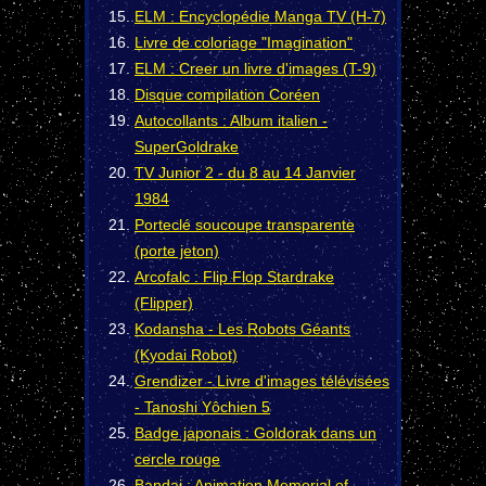
ELM : Encyclopédie Manga TV (H-7)
Livre de coloriage "Imagination"
ELM : Creer un livre d'images (T-9)
Disque compilation Coréen
Autocollants : Album italien -
SuperGoldrake
TV Junior 2 - du 8 au 14 Janvier
1984
Porteclé soucoupe transparente
(porte jeton)
Arcofalc : Flip Flop Stardrake
(Flipper)
Kodansha - Les Robots Géants
(Kyodai Robot)
Grendizer - Livre d'images télévisées
- Tanoshi Yôchien 5
Badge japonais : Goldorak dans un
cercle rouge
Bandai : Animation Memorial of