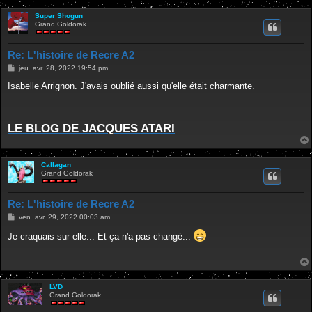
Super Shogun
Grand Goldorak
Re: L'histoire de Recre A2
M
jeu. avr. 28, 2022 19:54 pm
e
s
Isabelle Arrignon. J'avais oublié aussi qu'elle était charmante.
s
a
g
e
LE BLOG DE JACQUES ATARI
Callagan
Grand Goldorak
Re: L'histoire de Recre A2
M
ven. avr. 29, 2022 00:03 am
e
s
Je craquais sur elle... Et ça n'a pas changé...
s
a
g
e
LVD
Grand Goldorak