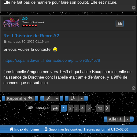
Elle ne fait pas de manière pour faire son boulot. Elle est nature.
LVD
Grand Goldorak
Re: L'histoire de Recre A2
M
sam. avr. 30, 2022 01:19 am
e
s
Si vous voulez la contacter
s
a
g
https://copainsdavant.linternaute.com/p ... on-3934578
e
(une Isabelle Arrignon nee vers 1959 et qui habite Bourg-la-reine, ville de
naissance de Dorothee dont Isabelle etait amie d'enfance, y a 98% de
chances que ce soit elle)
Répondre
Page
1
2
sur
3
12
4
5
12
Suivante
1
169 messages
…
Aller à
Index du forum
Supprimer les cookies
Heures au format
UTC+02:00