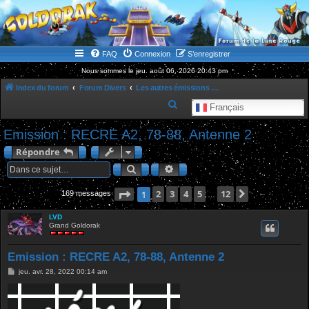
WWW.GOLDORAKGO.COM
le site de la Lune Rouge
FAQ
Connexion
S’enregistrer
Nous sommes le jeu. août 06, 2026 20:43 pm
Index du forum
Forum Divers
Les autres émissions marquantes de notre jeunesse
R
Français
e
Emission : RECRE A2, 78-88, Antenne 2
c
Répondre
h
Rechercher
Recherche avancée
e
r
Page
1
2
sur
3
12
4
5
12
Suivante
1
169 messages
…
c
LVD
h
Grand Goldorak
e
r
Emission : RECRE A2, 78-88, Antenne 2
M
jeu. avr. 28, 2022 00:14 am
e
s
s
a