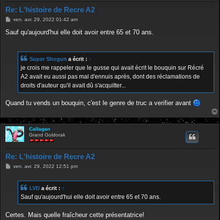
Re: L'histoire de Recre A2
M
ven. avr. 29, 2022 01:42 am
e
s
Sauf qu'aujourd'hui elle doit avoir entre 65 et 70 ans.
s
a
g
e
Super Shogun
a écrit :
↑
je crois me rappeler que le gusse qui avait écrit le bouquin sur Récré
A2 avait eu aussi pas mal d'ennuis après, dont des réclamations de
droits d'auteur qu'il avait dû s'acquitter...
Quand tu vends un bouquin, c'est le genre de truc a verifier avant
Callagan
Grand Goldorak
Re: L'histoire de Recre A2
M
ven. avr. 29, 2022 12:51 pm
e
s
s
LVD
a écrit :
↑
a
g
Sauf qu'aujourd'hui elle doit avoir entre 65 et 70 ans.
e
Certes. Mais quelle fraîcheur cette présentatrice!