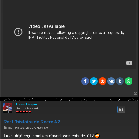
Super Shogun
Grand Goldorak
Re: L'histoire de Recre A2
M
jeu. avr. 28, 2022 07:34 am
e
s
Tu as déjà reçu combien d'avertissements de YT?
s