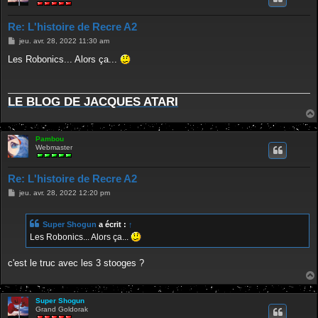
Re: L'histoire de Recre A2
M
jeu. avr. 28, 2022 11:30 am
e
s
Les Robonics... Alors ça...
s
a
g
e
LE BLOG DE JACQUES ATARI
Pambou
Webmaster
Re: L'histoire de Recre A2
M
jeu. avr. 28, 2022 12:20 pm
e
s
s
Super Shogun
a écrit :
↑
a
g
Les Robonics... Alors ça...
e
c'est le truc avec les 3 stooges ?
Super Shogun
Grand Goldorak