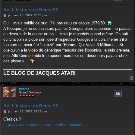
Re: L'histoire de Recre A2
M
jeu. avr. 28, 2022 12:26 pm
e
s
Oui, j'avais oublié ce truc. J'ai pas revu ça depuis 1979/80.
s
A l'époque, je ne connaissais pas les Stooges alors la parodie me passait
a
g
au-dessus de la coupe au bol... Mais je regardais quand même. On sait
e
où Chalopin a piqué son idée d'Inspecteur Gadget à la con, même s'il a
toujours dit avoir été "inspiré" par l'Homme Qui Valait 3 Milliards... Si
quelqu'un a la vidéo du générique français des Robonics, je suis preneur,
seul Allô Ciné semble le proposer mais tout est désormais payant chez
ces pisseux...
LE BLOG DE JACQUES ATARI
Ryoma
Grand Goldorak
Re: L'histoire de Recre A2
M
jeu. avr. 28, 2022 15:29 pm
e
s
C'est ça ?
s
https://www.lesanneesrecre.com/les-robonics
a
g
e