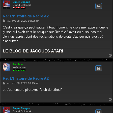
Super Shogun
Grand Goldorak
Re: L'histoire de Recre A2
M
jeu. avr. 28, 2022 10:32 am
e
s
C'est clair que ça peut sauter à tout moment, je crois me rappeler que le
s
gusse qui avait écrit le bouquin sur Récré A2 avait eu aussi pas mal
a
g
d'ennuis après, dont des réclamations de droits d'auteur qu'il avait dû
e
s'acquitter...
LE BLOG DE JACQUES ATARI
Pambou
Webmaster
Re: L'histoire de Recre A2
M
jeu. avr. 28, 2022 10:45 am
e
s
et c'est encore pire avec "club dorothée"
s
a
g
e
Super Shogun
Grand Goldorak