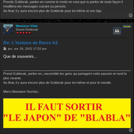
Prends Goldorak, parles-en comme le modo en veut que tu parles de toute façon il
modifiera tes messages suivant sa pensée.
Au final, il y aura encore plus de Goldorak pour lui-même et son égo.
Monsieur Vilak
Grand Goldorak
Re: L'histoire de Recre A2
M
jeu. avr. 28, 2022 17:52 pm
e
s
Que de souvenirs...
s
a
g
e
Prend Goldorak, parles-en, rassemble les gens qui partagent cette passion et rend la
plus vivante.
Au final, il y aura encore plus de Goldorak pour toi-même et pour le monde.
Merci Monsieur Huchez...