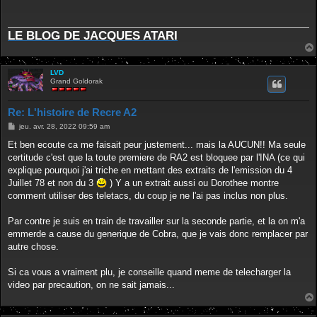
a
g
e
LE BLOG DE JACQUES ATARI
LVD
Grand Goldorak
Re: L'histoire de Recre A2
M
jeu. avr. 28, 2022 09:59 am
e
s
Et ben ecoute ca me faisait peur justement... mais la AUCUN!! Ma seule
s
certitude c'est que la toute premiere de RA2 est bloquee par l'INA (ce qui
a
g
explique pourquoi j'ai triche en mettant des extraits de l'emission du 4
e
Juillet 78 et non du 3
) Y a un extrait aussi ou Dorothee montre
comment utiliser des teletacs, du coup je ne l'ai pas inclus non plus.
Par contre je suis en train de travailler sur la seconde partie, et la on m'a
emmerde a cause du generique de Cobra, que je vais donc remplacer par
autre chose.
Si ca vous a vraiment plu, je conseille quand meme de telecharger la
video par precaution, on ne sait jamais...