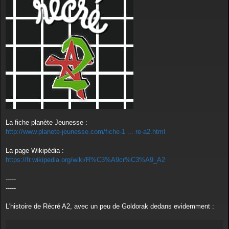
g
e
La fiche planète Jeunesse :
http://www.planete-jeunesse.com/fiche-1 ... re-a2.html
La page Wikipédia :
https://fr.wikipedia.org/wiki/R%C3%A9cr%C3%A9_A2
-----
-----
L'histoire de Récré A2, avec un peu de Goldorak dedans evidemment :