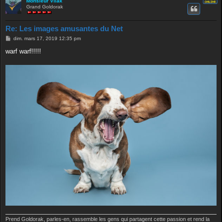
Monsieur Vilak
Grand Goldorak
Re: Les images amusantes du Net
M
dim. mars 17, 2019 12:35 pm
e
s
warf warf!!!!!
s
a
g
e
Prend Goldorak, parles-en, rassemble les gens qui partagent cette passion et rend la