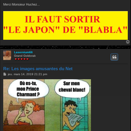
Merci Monsieur Huchez...
Lasernium66
Grand Goldorak
Re: Les images amusantes du Net
M
jeu. mars 14, 2019 21:21 pm
e
s
s
a
g
e