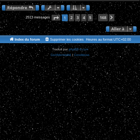
Répondre
Page
1
2
sur
3
168
4
5
168
Suivante
1
2513 messages
…
Aller à
Index du forum
Supprimer les cookies
Heures au format
UTC+02:00
Traduit par
phpBB-fr.com
Confidentialité
|
Conditions