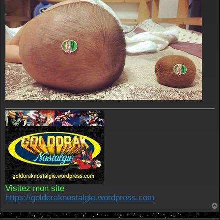
s
a
g
e
Visitez mon site
https://goldoraknostalgie.wordpress.com