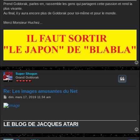
Prend Goldorak, parles-en, rassemble les gens qui partagent cette passion et rend la
plus vivante.
Au final, il y aura encore plus de Goldorak pour toi-même et pour le monde.
Merci Monsieur Huchez...
Super Shogun
Grand Goldorak
Re: Les images amusantes du Net
M
dim. mars 17, 2019 11:34 am
e
s
s
a
g
e
LE BLOG DE JACQUES ATARI