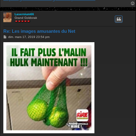
Lasernium66
Grand Goldorak
Re: Les images amusantes du Net
M
dim. mars 17, 2019 23:54 pm
e
s
s
a
g
e