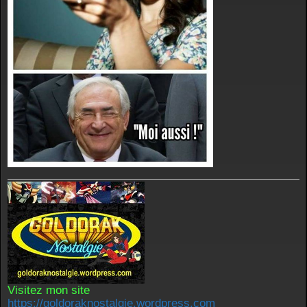
Visitez mon site
https://goldoraknostalgie.wordpress.com