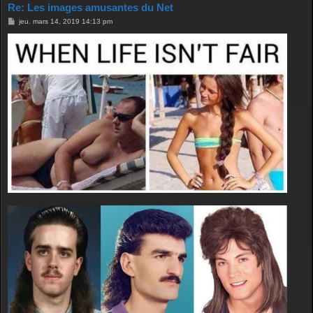
Re: Les images amusantes du Net
M
jeu. mars 14, 2019 14:13 pm
e
s
s
a
g
e