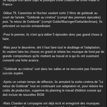
Je repique d'un autre sujet le pourquoi d'une création de BGM made in
s
France :
a
g
e
-Début 79, Canestrier et Huchez veulent sortir 2 films de goldorak au
court de l'année: "Goldorak au cinéma" (compil des premiers épisodes)
puis "le retour de Goldorak" (compil Goldo/Mazinger/Getta/devilman). Ils
prévoient un succès extraordinaire.
-Pour le premier, ils n'ont qu'a éditer 5 épisodes donc pas grand chose à
faire.
-Mais pour le deuxième, dnt il faut faire tout le doublage et l'adaptation,
ils veulent faire les choses en grand et refaire les musique de fond par de
grands compositeurs qu'ils mettent au travail et à qui ils ont surement
consenti une forte avance.
-"Goldorak au cinéma" sort dans les salles et ne rencontre pas l'énorme
succès espéré.
-Après un certain temps de réflexion, ils annulent la sortie cinéma de "Le
retour de Goldorak" tout en continuant son adaptation et, pour réduire les
coûts de production, supprime du planning le travail d'édition sonore qui
doit inclure de nouvelles BGM.
-Mais Charden et compagnie ont déjà écrit et enregistré des musiques