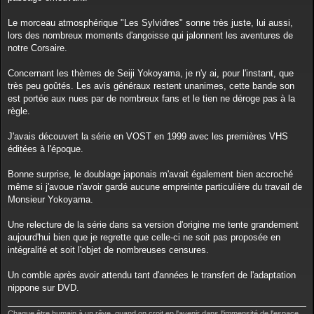
Le morceau atmosphérique "Les Sylvidres" sonne très juste, lui aussi,
lors des nombreux moments d'angoisse qui jalonnent les aventures de
notre Corsaire.
Concernant les thèmes de Seiji Yokoyama, je n'y ai, pour l'instant, que
très peu goûtés. Les avis généraux restent unanimes, cette bande son
est portée aux nues par de nombreux fans et le tien ne déroge pas à la
règle.
J'avais découvert la série en VOST en 1999 avec les premières VHS
éditées à l'époque.
Bonne surprise, le doublage japonais m'avait également bien accroché
même si j'avoue n'avoir gardé aucune empreinte particulière du travail de
Monsieur Yokoyama.
Une relecture de la série dans sa version d'origine me tente grandement
aujourd'hui bien que je regrette que celle-ci ne soit pas proposée en
intégralité et soit l'objet de nombreuses censures.
Un comble après avoir attendu tant d'années le transfert de l'adaptation
nippone sur DVD.
Chaque être humain à un rêve, quand on croit en l'avenir dans l'immensité de l'espace,