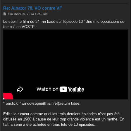
Re: Albator 78, VO contre VF
M
dim. mars 30, 2014 11:50 am
e
s
Le sublime film de 34 mn basé sur l'épisode 13 "Une micropoussière de
s
temps" en VOSTF :
a
g
e
" onclick="window.open(this.href);return false;
Edit : la rumeur comme quoi les trois derniers épisodes n'ont pas été
diffusés en 1980 à cause de leur trop grande violence est un mythe. En
fait la série a été achetée en trois lots de 13 épisodes...