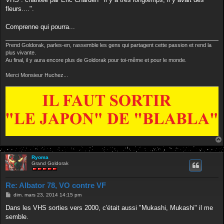
fleurs....".
Comprenne qui pourra...
Prend Goldorak, parles-en, rassemble les gens qui partagent cette passion et rend la
plus vivante.
Au final, il y aura encore plus de Goldorak pour toi-même et pour le monde.
Merci Monsieur Huchez...
Ryoma
Grand Goldorak
Re: Albator 78, VO contre VF
M
dim. mars 23, 2014 14:15 pm
e
s
Dans les VHS sorties vers 2000, c'était aussi "Mukashi, Mukashi" il me
s
semble.
a