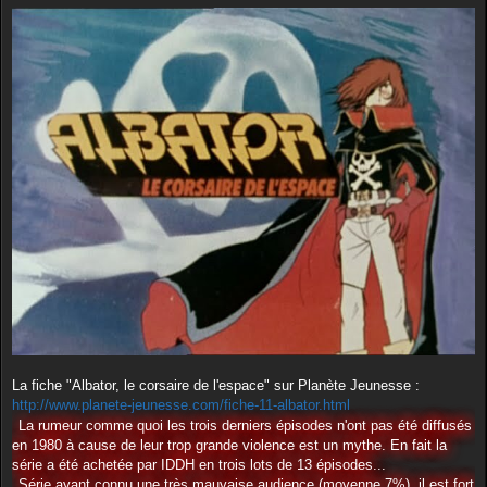
e
s
s
a
g
e
La fiche "Albator, le corsaire de l'espace" sur Planète Jeunesse :
http://www.planete-jeunesse.com/fiche-11-albator.html
La rumeur comme quoi les trois derniers épisodes n'ont pas été diffusés
en 1980 à cause de leur trop grande violence est un mythe. En fait la
série a été achetée par IDDH en trois lots de 13 épisodes...
Série ayant connu une très mauvaise audience (moyenne 7%), il est fort