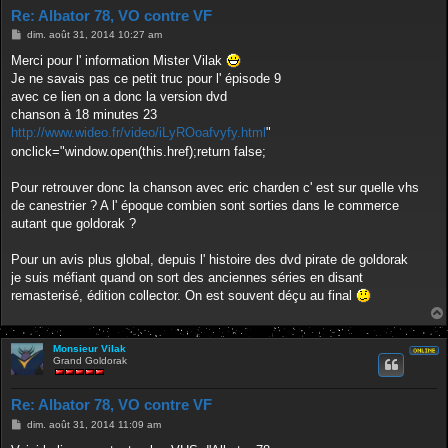
Re: Albator 78, VO contre VF
M
dim. août 31, 2014 10:27 am
e
s
Merci pour l' information Mister Vilak
s
Je ne savais pas ce petit truc pour l' épisode 9
a
g
avec ce lien on a donc la version dvd
e
chanson à 18 minutes 23
http://www.wideo.fr/video/iLyROoafvyfy.html
"
onclick="window.open(this.href);return false;
Pour retrouver donc la chanson avec eric charden c' est sur quelle vhs
de canestrier ? A l' époque combien sont sorties dans le commerce
autant que goldorak ?
Pour un avis plus global, depuis l' histoire des dvd pirate de goldorak
je suis méfiant quand on sort des anciennes séries en disant
remasterisé, édition collector. On est souvent déçu au final
Monsieur Vilak
Grand Goldorak
Re: Albator 78, VO contre VF
M
dim. août 31, 2014 11:09 am
e
s