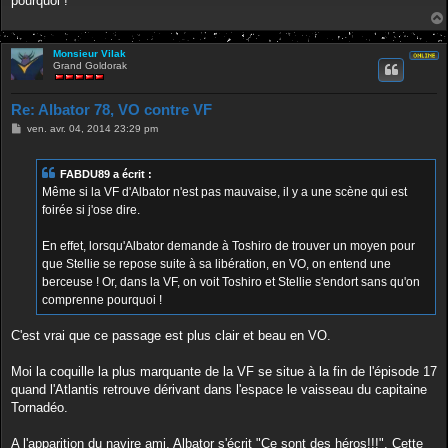
pourquoi !
Monsieur Vilak
Grand Goldorak
Re: Albator 78, VO contre VF
M
ven. avr. 04, 2014 23:29 pm
e
s
s
FABDU89 a écrit :
a
g
Même si la VF d'Albator n'est pas mauvaise, il y a une scène qui est
e
foirée si j'ose dire.
En effet, lorsqu'Albator demande à Toshiro de trouver un moyen pour
que Stellie se repose suite à sa libération, en VO, on entend une
berceuse ! Or, dans la VF, on voit Toshiro et Stellie s'endort sans qu'on
comprenne pourquoi !
C'est vrai que ce passage est plus clair et beau en VO.
Moi la coquille la plus marquante de la VF se situe à la fin de l'épisode 17
quand l'Atlantis retrouve dérivant dans l'espace le vaisseau du capitaine
Tornadéo.
A l'apparition du navire ami, Albator s'écrit "Ce sont des héros!!!". Cette