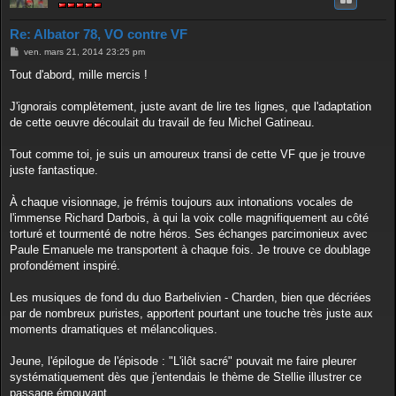
Re: Albator 78, VO contre VF
M
ven. mars 21, 2014 23:25 pm
e
s
Tout d'abord, mille mercis !
s
a
g
J'ignorais complètement, juste avant de lire tes lignes, que l'adaptation
e
de cette oeuvre découlait du travail de feu Michel Gatineau.
Tout comme toi, je suis un amoureux transi de cette VF que je trouve
juste fantastique.
À chaque visionnage, je frémis toujours aux intonations vocales de
l'immense Richard Darbois, à qui la voix colle magnifiquement au côté
torturé et tourmenté de notre héros. Ses échanges parcimonieux avec
Paule Emanuele me transportent à chaque fois. Je trouve ce doublage
profondément inspiré.
Les musiques de fond du duo Barbelivien - Charden, bien que décriées
par de nombreux puristes, apportent pourtant une touche très juste aux
moments dramatiques et mélancoliques.
Jeune, l'épilogue de l'épisode : "L'ilôt sacré" pouvait me faire pleurer
systématiquement dès que j'entendais le thème de Stellie illustrer ce
passage émouvant.