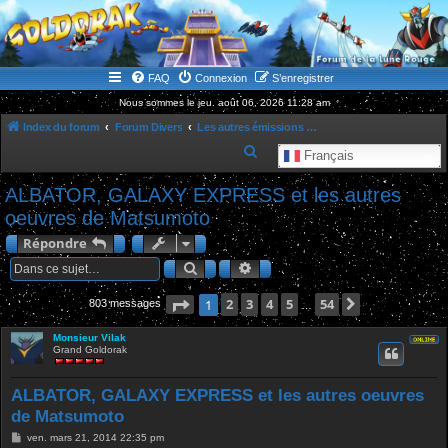
WWW.GOLDORAKGO.COM
le site de la Lune Rouge
FAQ
Connexion
S’enregistrer
Nous sommes le jeu. août 06, 2026 11:28 am
Index du forum
Forum Divers
Les autres émissions marquantes de notre jeunesse
R
Français
e
ALBATOR, GALAXY EXPRESS et les autres
c
oeuvres de Matsumoto
h
Répondre
e
Rechercher
Recherche avancée
r
c
Page
1
2
sur
3
54
4
5
54
Suivante
1
803 messages
…
h
Monsieur Vilak
e
Grand Goldorak
r
ALBATOR, GALAXY EXPRESS et les autres oeuvres
de Matsumoto
M
ven. mars 21, 2014 22:35 pm