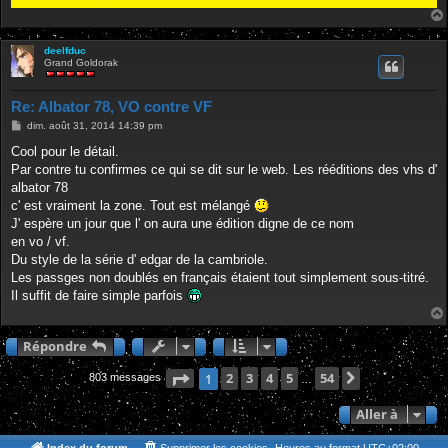
deelfduc
Grand Goldorak
Re: Albator 78, VO contre VF
M
dim. août 31, 2014 14:39 pm
e
s
Cool pour le détail.
s
Par contre tu confirmes ce qui se dit sur le web. Les rééditions des vhs d'
a
g
albator 78
e
c' est vraiment la zone. Tout est mélangé
J' espère un jour que l' on aura une édition digne de ce nom
en vo / vf.
Du style de la série d' edgar de la cambriole.
Les passges non doublés en français étaient tout simplement sous-titré.
Il suffit de faire simple parfois
Répondre
Page
1
2
sur
3
54
4
5
54
Suivante
1
803 messages
…
Aller à