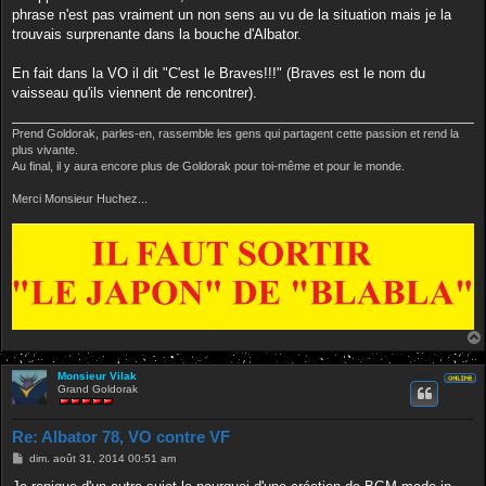
phrase n'est pas vraiment un non sens au vu de la situation mais je la
trouvais surprenante dans la bouche d'Albator.
En fait dans la VO il dit "C'est le Braves!!!" (Braves est le nom du
vaisseau qu'ils viennent de rencontrer).
Prend Goldorak, parles-en, rassemble les gens qui partagent cette passion et rend la
plus vivante.
Au final, il y aura encore plus de Goldorak pour toi-même et pour le monde.
Merci Monsieur Huchez...
Monsieur Vilak
Grand Goldorak
Re: Albator 78, VO contre VF
M
dim. août 31, 2014 00:51 am
e
s