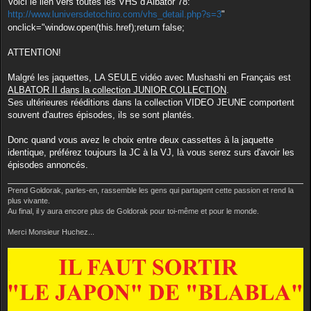
Voici le lien vers toutes les VHS d'Albator 78:
s
http://www.luniversdetochiro.com/vhs_detail.php?s=3
"
a
g
onclick="window.open(this.href);return false;
e
ATTENTION!
Malgré les jaquettes, LA SEULE vidéo avec Mushashi en Français est
ALBATOR II dans la collection JUNIOR COLLECTION
.
Ses ultérieures rééditions dans la collection VIDEO JEUNE comportent
souvent d'autres épisodes, ils se sont plantés.
Donc quand vous avez le choix entre deux cassettes à la jaquette
identique, préférez toujours la JC à la VJ, là vous serez surs d'avoir les
épisodes annoncés.
Prend Goldorak, parles-en, rassemble les gens qui partagent cette passion et rend la
plus vivante.
Au final, il y aura encore plus de Goldorak pour toi-même et pour le monde.
Merci Monsieur Huchez...