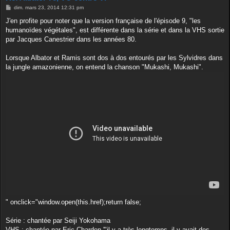
M
dim. mars 23, 2014 12:31 pm
e
s
J'en profite pour noter que la version française de l'épisode 9, "les
s
humanoïdes végétales", est différente dans la série et dans la VHS sortie
a
g
par Jacques Canestrier dans les années 80.
e
Lorsque Albator et Ramis sont dos à dos entourés par les Sylvidres dans
la jungle amazonienne, on entend la chanson "Mukashi, Mukashi".
" onclick="window.open(this.href);return false;
Série : chantée par Seiji Yokohama
VHS : chantée par Eric Charden '"il y a très longtemps, il y avait des