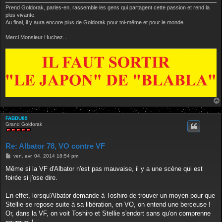
Prend Goldorak, parles-en, rassemble les gens qui partagent cette passion et rend la
plus vivante.
Au final, il y aura encore plus de Goldorak pour toi-même et pour le monde.
Merci Monsieur Huchez...
FABDU89
Grand Goldorak
Re: Albator 78, VO contre VF
M
ven. avr. 04, 2014 18:54 pm
e
s
Même si la VF d'Albator n'est pas mauvaise, il y a une scène qui est
s
foirée si j'ose dire.
a
g
e
En effet, lorsqu'Albator demande à Toshiro de trouver un moyen pour que
Stellie se repose suite à sa libération, en VO, on entend une berceuse !
Or, dans la VF, on voit Toshiro et Stellie s'endort sans qu'on comprenne