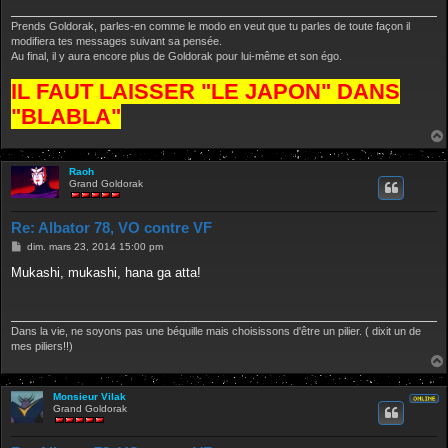
g
e
Prends Goldorak, parles-en comme le modo en veut que tu parles de toute façon il
modifiera tes messages suivant sa pensée.
Au final, il y aura encore plus de Goldorak pour lui-même et son égo.
IL FAUT LAISSER "LE JAPON" DANS
"BLABLA"
Raoh
Grand Goldorak
Re: Albator 78, VO contre VF
M
dim. mars 23, 2014 15:00 pm
e
s
Mukashi, mukashi, hana ga atta!
s
a
g
e
Dans la vie, ne soyons pas une béquille mais choisissons d'être un pilier. ( dixit un de
mes piliers!!)
Monsieur Vilak
Grand Goldorak