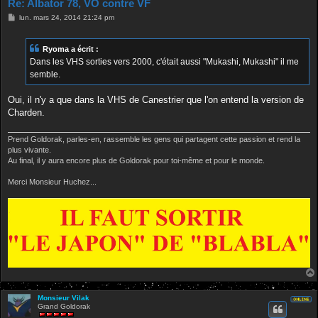
Re: Albator 78, VO contre VF
M
lun. mars 24, 2014 21:24 pm
e
s
s
Ryoma a écrit :
a
g
Dans les VHS sorties vers 2000, c'était aussi "Mukashi, Mukashi" il me
e
semble.
Oui, il n'y a que dans la VHS de Canestrier que l'on entend la version de
Charden.
Prend Goldorak, parles-en, rassemble les gens qui partagent cette passion et rend la
plus vivante.
Au final, il y aura encore plus de Goldorak pour toi-même et pour le monde.
Merci Monsieur Huchez...
Monsieur Vilak
Grand Goldorak