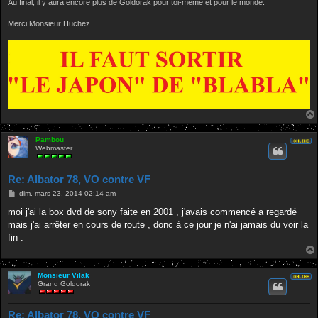
Au final, il y aura encore plus de Goldorak pour toi-même et pour le monde.
Merci Monsieur Huchez...
Pambou
Webmaster
Re: Albator 78, VO contre VF
M
dim. mars 23, 2014 02:14 am
e
s
moi j'ai la box dvd de sony faite en 2001 , j'avais commencé a regardé
s
mais j'ai arrêter en cours de route , donc à ce jour je n'ai jamais du voir la
a
g
fin .
e
Monsieur Vilak
Grand Goldorak
Re: Albator 78, VO contre VF