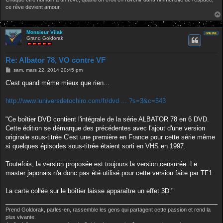
ce rêve devient amour.
Monsieur Vilak
Grand Goldorak
Re: Albator 78, VO contre VF
M
sam. mars 22, 2014 20:45 pm
e
s
C'est quand même mieux que rien...
s
a
g
http://www.luniversdetochiro.com/fr/dvd ... ?s=3&c=543
e
"Ce boîtier DVD contient l'intégrale de la série ALBATOR 78 en 6 DVD.
Cette édition se démarque des précédentes avec l'ajout d'une version
originale sous-titrée C'est une première en France pour cette série même
si quelques épisodes sous-titrée étaient sorti en VHS en 1997.
Toutefois, la version proposée est toujours la version censurée. Le
master japonais n'a donc pas été utilisé pour cette version faite par TF1.
La carte collée sur le boîtier laisse apparaître un effet 3D."
Prend Goldorak, parles-en, rassemble les gens qui partagent cette passion et rend la
plus vivante.