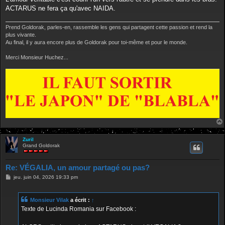
ACTARUS ne fera ça qu'avec NAIDA.
Prend Goldorak, parles-en, rassemble les gens qui partagent cette passion et rend la
plus vivante.
Au final, il y aura encore plus de Goldorak pour toi-même et pour le monde.
Merci Monsieur Huchez...
Zuril
Grand Goldorak
Re: VÉGALIA, un amour partagé ou pas?
M
jeu. juin 04, 2026 19:33 pm
e
s
s
Monsieur Vilak
a écrit :
↑
a
g
Texte de Lucinda Romania sur Facebook :
e