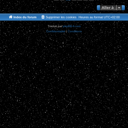
Aller à
Index du forum
Supprimer les cookies
Heures au format
UTC+02:00
Traduit par
phpBB-fr.com
Confidentialité
|
Conditions