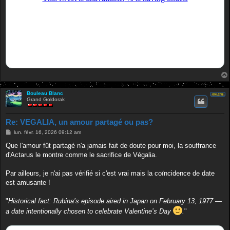
Bouleau Blanc
Grand Goldorak
Re: VEGALIA, un amour partagé ou pas?
M
lun. févr. 16, 2026 09:12 am
e
s
Que l'amour fût partagé n'a jamais fait de doute pour moi, la souffrance
s
d'Actarus le montre comme le sacrifice de Végalia.
a
g
e
Par ailleurs, je n'ai pas vérifié si c'est vrai mais la coïncidence de date
est amusante !
"
Historical fact: Rubina’s episode aired in Japan on February 13, 1977 —
a date intentionally chosen to celebrate Valentine’s Day
.
"