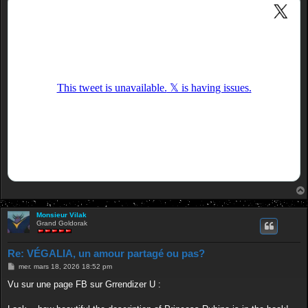
Monsieur Vilak
Grand Goldorak
Re: VÉGALIA, un amour partagé ou pas?
M
mer. mars 18, 2026 18:52 pm
e
s
Vu sur une page FB sur Grrendizer U :
s
a
g