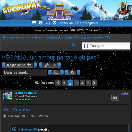
WWW.GOLDORAKGO.COM
le site de la Lune Rouge
FAQ
Connexion
S’enregistrer
Nous sommes le dim. août 09, 2026 07:42 am
Index du forum
Forum Goldorak
Série TV originelle (1975 - 77)
R
Français
e
VÉGALIA, un amour partagé ou pas?
c
Répondre
h
Rechercher
Recherche avancée
e
r
Précédente
1
3
4
5
Suivante
2
61 messages
c
Bouleau Blanc
h
Grand Goldorak
e
r
Re: Végalia
M
dim. août 10, 2025 20:20 pm
e
s
s
Ikebukuro69
a écrit :
↑
a