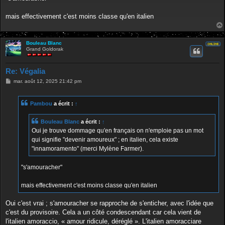
mais effectivement c'est moins classe qu'en italien
Bouleau Blanc
Grand Goldorak
Re: Végalia
M
mar. août 12, 2025 21:42 pm
e
s
s
Pambou
a écrit :
↑
a
g
e
Bouleau Blanc
a écrit :
↑
Oui je trouve dommage qu'en français on n'emploie pas un mot
qui signifie "devenir amoureux" ; en italien, cela existe
"innamoramento" (merci Mylène Farmer).
"s'amouracher"
mais effectivement c'est moins classe qu'en italien
Oui c'est vrai ; s'amouracher se rapproche de s'enticher, avec l'idée que
c'est du provisoire. Cela a un côté condescendant car cela vient de
l'italien amoraccio, « amour ridicule, déréglé ». L'italien amoracciare