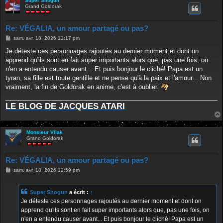
Super Shogun
Grand Goldorak
Re: VÉGALIA, un amour partagé ou pas?
M
sam. avr. 18, 2026 12:17 pm
e
s
Je déteste ces personnages rajoutés au dernier moment et dont on
s
apprend qu'ils sont en fait super importants alors que, pas une fois, on
a
g
n'en a entendu causer avant... Et puis bonjour le cliché! Papa est un
e
tyran, sa fille est toute gentille et ne pense qu'à la paix et l'amour... Non
vraiment, la fin de Goldorak en anime, c'est à oublier.
LE BLOG DE JACQUES ATARI
Monsieur Vilak
Grand Goldorak
Re: VÉGALIA, un amour partagé ou pas?
M
sam. avr. 18, 2026 12:59 pm
e
s
s
Super Shogun
a écrit :
↑
a
g
Je déteste ces personnages rajoutés au dernier moment et dont on
e
apprend qu'ils sont en fait super importants alors que, pas une fois, on
n'en a entendu causer avant... Et puis bonjour le cliché! Papa est un