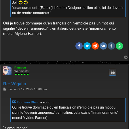
g
Joli
e
"énamourement : (Rare) (Littéraire) Désigne l’action et l’effet de devenir
ou de rendre amoureux."
Oui je trouve dommage qu'en français on n'emploie pas un mot qui
signifie "devenir amoureux" ; en italien, cela existe "innamoramento"
(merci Mylène Farmer).
Pambou
Webmaster
Re: Végalia
M
mar. août 12, 2025 18:00 pm
e
s
s
Bouleau Blanc
a écrit :
↑
a
g
Oui je trouve dommage qu'en français on n'emploie pas un mot qui
e
signifie "devenir amoureux" ; en italien, cela existe "innamoramento"
(merci Mylène Farmer).
"s'amouracher"