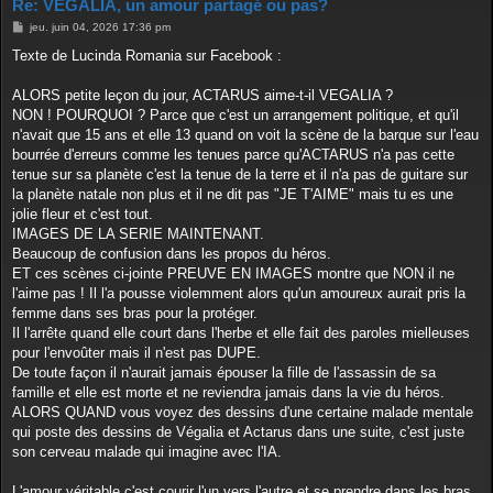
Re: VÉGALIA, un amour partagé ou pas?
M
jeu. juin 04, 2026 17:36 pm
e
s
Texte de Lucinda Romania sur Facebook :
s
a
g
ALORS petite leçon du jour, ACTARUS aime-t-il VEGALIA ?
e
NON ! POURQUOI ? Parce que c'est un arrangement politique, et qu'il
n'avait que 15 ans et elle 13 quand on voit la scène de la barque sur l'eau
bourrée d'erreurs comme les tenues parce qu'ACTARUS n'a pas cette
tenue sur sa planète c'est la tenue de la terre et il n'a pas de guitare sur
la planète natale non plus et il ne dit pas "JE T'AIME" mais tu es une
jolie fleur et c'est tout.
IMAGES DE LA SERIE MAINTENANT.
Beaucoup de confusion dans les propos du héros.
ET ces scènes ci-jointe PREUVE EN IMAGES montre que NON il ne
l'aime pas ! Il l'a pousse violemment alors qu'un amoureux aurait pris la
femme dans ses bras pour la protéger.
Il l'arrête quand elle court dans l'herbe et elle fait des paroles mielleuses
pour l'envoûter mais il n'est pas DUPE.
De toute façon il n'aurait jamais épouser la fille de l'assassin de sa
famille et elle est morte et ne reviendra jamais dans la vie du héros.
ALORS QUAND vous voyez des dessins d'une certaine malade mentale
qui poste des dessins de Végalia et Actarus dans une suite, c'est juste
son cerveau malade qui imagine avec l'IA.
L'amour véritable c'est courir l'un vers l'autre et se prendre dans les bras.