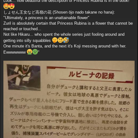
Look... how beautiful the description of Princess Rubina is in the book!
e
しょせん王女など高嶺の花 (Shosen ōjo nado takane no hana):
"Ultimately, a princess is an unattainable flower"
Zuril is absolutely certain that Princess Rubina is a flower that cannot be
reached or touched...
Not like Hikaru... who spent the whole series just fooling around and
getting into silly squabbles
One minute it's Banta, and the next it's Koji messing around with her.
Ewwwwwww
"