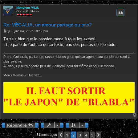
Monsieur Vilak
Grand Goldorak
Re: VÉGALIA, un amour partagé ou pas?
M
jeu. juin 04, 2026 19:52 pm
e
s
Tu sais bien que la passion mène à tous les excès!
s
Et je parle de l'autrice de ce texte, pas des persos de l'épisode.
a
g
e
Prend Goldorak, parles-en, rassemble les gens qui partagent cette passion et rend la
plus vivante.
Au final, il y aura encore plus de Goldorak pour toi-même et pour le monde.
Merci Monsieur Huchez...
Répondre
Précédente
1
3
4
5
Suivante
2
61 messages