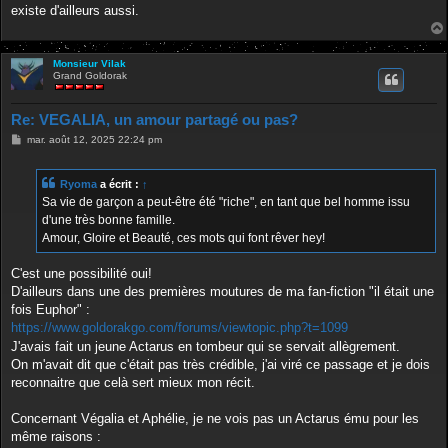
existe d'ailleurs aussi.
Monsieur Vilak
Grand Goldorak
Re: VEGALIA, un amour partagé ou pas?
M
mar. août 12, 2025 22:24 pm
e
s
s
Ryoma
a écrit :
↑
a
g
Sa vie de garçon a peut-être été "riche", en tant que bel homme issu
e
d'une très bonne famille.
Amour, Gloire et Beauté, ces mots qui font rêver hey!
C'est une possibilité oui!
D'ailleurs dans une des premières moutures de ma fan-fiction "il était une
fois Euphor" :
https://www.goldorakgo.com/forums/viewtopic.php?t=1099
J'avais fait un jeune Actarus en tombeur qui se servait allègrement.
On m'avait dit que c'était pas très crédible, j'ai viré ce passage et je dois
reconnaitre que celà sert mieux mon récit.
Concernant Végalia et Aphélie, je ne vois pas un Actarus ému pour les
même raisons :