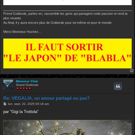
Prend Goldorak, parles-en, rassemble les gens qui partagent cette passion et rend la
plus vivante.
Au final, il y aura encore plus de Goldorak pour toi-même et pour le monde.
Merci Monsieur Huchez...
Monsieur Vilak
Grand Goldorak
Re: VEGALIA, un amour partagé ou pas?
M
lun. sept. 22, 2025 00:18 am
e
s
par "Gigi la Trottola"
s
a
g
e