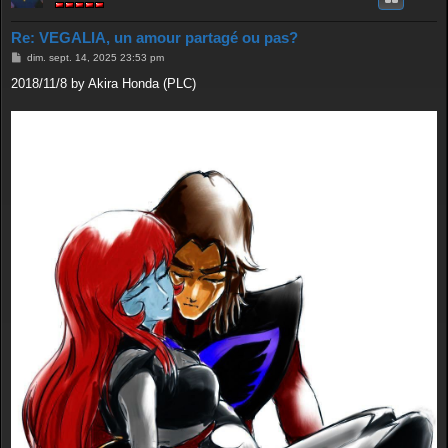
Re: VEGALIA, un amour partagé ou pas?
M
dim. sept. 14, 2025 23:53 pm
e
s
2018/11/8 by Akira Honda (PLC)
s
a
g
e