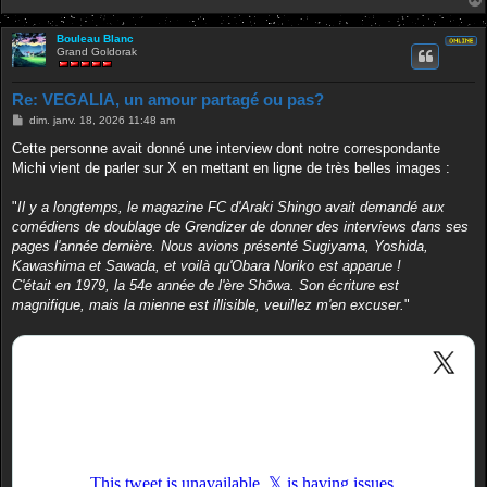
Bouleau Blanc
Grand Goldorak
Re: VEGALIA, un amour partagé ou pas?
M
dim. janv. 18, 2026 11:48 am
e
s
Cette personne avait donné une interview dont notre correspondante
s
Michi vient de parler sur X en mettant en ligne de très belles images :
a
g
e
"
Il y a longtemps, le magazine FC d'Araki Shingo avait demandé aux
comédiens de doublage de Grendizer de donner des interviews dans ses
pages l'année dernière. Nous avions présenté Sugiyama, Yoshida,
Kawashima et Sawada, et voilà qu'Obara Noriko est apparue !
C'était en 1979, la 54e année de l'ère Shōwa. Son écriture est
magnifique, mais la mienne est illisible, veuillez m'en excuser.
"