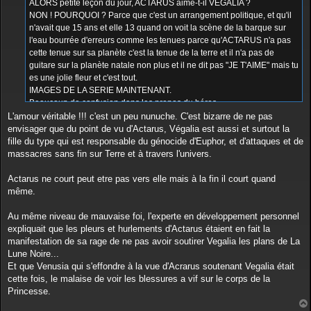
ALORS petite leçon du jour, ACTARUS aime-t-il VEGALIA ?
NON ! POURQUOI ? Parce que c'est un arrangement politique, et qu'il
n'avait que 15 ans et elle 13 quand on voit la scène de la barque sur
l'eau bourrée d'erreurs comme les tenues parce qu'ACTARUS n'a pas
cette tenue sur sa planète c'est la tenue de la terre et il n'a pas de
guitare sur la planète natale non plus et il ne dit pas "JE T'AIME" mais tu
es une jolie fleur et c'est tout.
IMAGES DE LA SERIE MAINTENANT.
Beaucoup de confusion dans les propos du héros.
ET ces scènes ci-jointe PREUVE EN IMAGES montre que NON il ne
L'amour véritable !!! c'est un peu nunuche. C'est bizarre de ne pas
l'aime pas ! Il l'a pousse violemment alors qu'un amoureux aurait pris la
envisager que du point de vu d'Actarus, Végalia est aussi et surtout la
femme dans ses bras pour la protéger.
fille du type qui est responsable du génocide d'Euphor, et d'attaques et de
Il l'arrête quand elle court dans l'herbe et elle fait des paroles
massacres sans fin sur Terre et à travers l'univers.
mielleuses pour l'envoûter mais il n'est pas DUPE.
De toute façon il n'aurait jamais épouser la fille de l'assassin de sa
Actarus ne court peut etre pas vers elle mais à la fin il court quand
famille et elle est morte et ne reviendra jamais dans la vie du héros.
même.
ALORS QUAND vous voyez des dessins d'une certaine malade
mentale qui poste des dessins de Végalia et Actarus dans une suite,
Au même niveau de mauvaise foi, l'experte en développement personnel
c'est juste son cerveau malade qui imagine avec l'IA.
expliquait que les pleurs et hurlements d'Actarus étaient en fait la
manifestation de sa rage de ne pas avoir soutirer Vegalia les plans de La
L'amour véritable c'est courir l'un vers l'autre et se prendre dans
Lune Noire...
les bras. ACTARUS ne fera ça qu'avec NAIDA.
Et que Venusia qui s'effondre à la vue d'Acrarus soutenant Vegalia était
cette fois, le malaise de voir les blessures a vif sur le corps de la
Princesse.