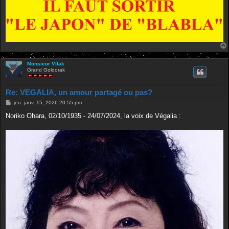
Monsieur Vilak
Grand Goldorak
Re: VEGALIA, un amour partagé ou pas?
M
jeu. janv. 15, 2026 20:55 pm
e
s
Noriko Ohara, 02/10/1935 - 24/07/2024, la voix de Végalia :
s
a
g
e