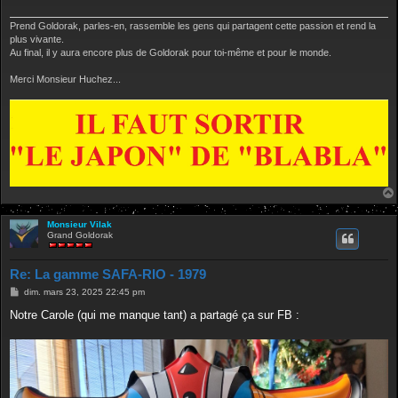
g
e
Prend Goldorak, parles-en, rassemble les gens qui partagent cette passion et rend la
plus vivante.
Au final, il y aura encore plus de Goldorak pour toi-même et pour le monde.
Merci Monsieur Huchez...
Monsieur Vilak
Grand Goldorak
Re: La gamme SAFA-RIO - 1979
M
dim. mars 23, 2025 22:45 pm
e
s
Notre Carole (qui me manque tant) a partagé ça sur FB :
s
a
g
e