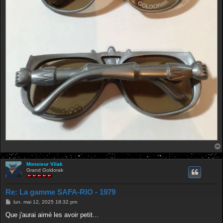
Monsieur Vilak
Grand Goldorak
Re: La gamme SAFA-RIO - 1979
M
lun. mai 12, 2025 18:32 pm
e
s
Que j'aurai aimé les avoir petit...
s