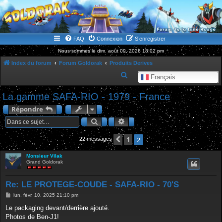
WWW.GOLDORAKGO.COM
le site de la Lune Rouge
FAQ
Connexion
S’enregistrer
Nous sommes le dim. août 09, 2026 18:02 pm
Index du forum
Forum Goldorak
Produits Derives
R
Français
e
La gamme SAFA-RIO - 1979 - France
c
Répondre
h
Rechercher
Recherche avancée
e
r
Précédente
1
2
22 messages
c
Monsieur Vilak
h
Grand Goldorak
e
r
Re: LE PROTEGE-COUDE - SAFA-RIO - 70'S
M
lun. févr. 10, 2025 21:10 pm
e
s
Le packaging devant/derrière ajouté.
s
Photos de Ben-J1!
a