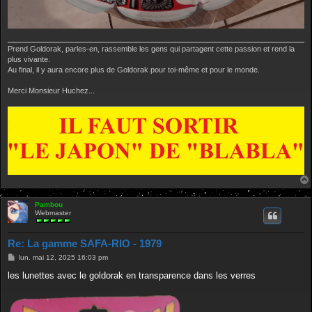
Prend Goldorak, parles-en, rassemble les gens qui partagent cette passion et rend la
plus vivante.
Au final, il y aura encore plus de Goldorak pour toi-même et pour le monde.
Merci Monsieur Huchez...
Pambou
Webmaster
Re: La gamme SAFA-RIO - 1979
M
lun. mai 12, 2025 16:03 pm
e
s
les lunettes avec le goldorak en transparence dans les verres
s
a
g
e