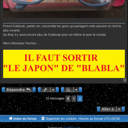
Prend Goldorak, parles-en, rassemble les gens qui partagent cette passion et rend la
plus vivante.
Au final, il y aura encore plus de Goldorak pour toi-même et pour le monde.
Merci Monsieur Huchez...
Répondre
Précédente
1
2
22 messages
Aller à
Index du forum
Supprimer les cookies
Heures au format
UTC+02:00
Traduit par
phpBB-fr.com