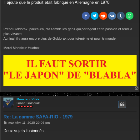
g
Il ajoute que le produit était fabriqué en Allemagne en 1978.
e
Prend Goldorak, parles-en, rassemble les gens qui partagent cette passion et rend la
plus vivante.
Au final, il y aura encore plus de Goldorak pour toi-même et pour le monde.
Merci Monsieur Huchez...
Monsieur Vilak
Grand Goldorak
Re: La gamme SAFA-RIO - 1979
M
mar. févr. 11, 2025 20:06 pm
e
s
Deux sujets fusionnés.
s
a