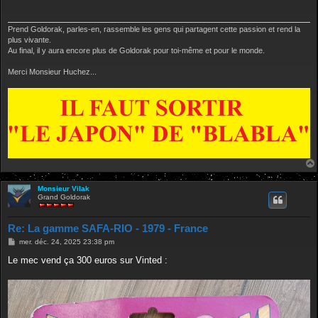
a
g
e
Prend Goldorak, parles-en, rassemble les gens qui partagent cette passion et rend la
plus vivante.
Au final, il y aura encore plus de Goldorak pour toi-même et pour le monde.
Merci Monsieur Huchez...
Monsieur Vilak
Grand Goldorak
Re: La gamme SAFA-RIO - 1979 - France
M
mer. déc. 24, 2025 23:38 pm
e
s
Le mec vend ça 300 euros sur Vinted :
s
a
g
e