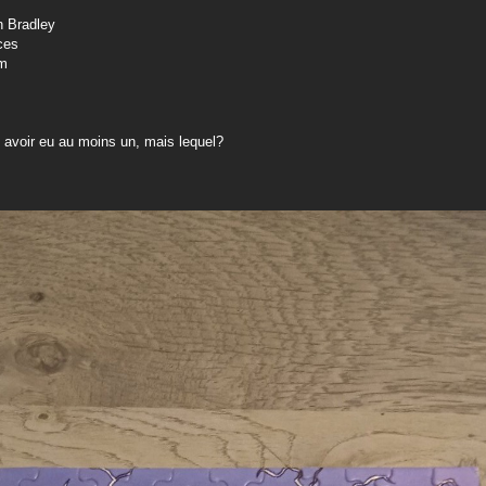
r
n Bradley
ces
cm
 avoir eu au moins un, mais lequel?