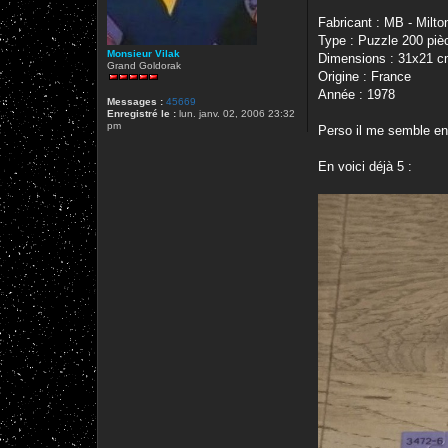
Fabricant : MB - Milto
Type : Puzzle 200 piè
Monsieur Vilak
Dimensions : 31x21 
Grand Goldorak
Origine : France
Année : 1978
Messages :
45669
Enregistré le :
lun. janv. 02, 2006 23:32
pm
Perso il me semble en
En voici déjà 5 :