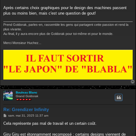
a
g
Après certains choix graphiques pour le design des machines passent
e
plus ou moins bien, mais c'est une question de gout!
Prend Goldorak, parles-en, rassemble les gens qui partagent cette passion et rend la
plus vivante.
Au final, il y aura encore plus de Goldorak pour toi-même et pour le monde.
Merci Monsieur Huchez...
Bouleau Blanc
Grand Goldorak
Re: Grendizer Infinity
M
sam. mai 31, 2025 11:37 am
e
s
Cela représente pas mal de travail et un certain coût.
s
a
g
Giru Giru est étonnamment recomposé ; certains designs viennent de