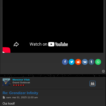
e
Monsieur Vilak
Grand Goldorak
Re: Grendizer Infinity
M
sam. mai 31, 2025 11:03 am
e
s
Oui kool!
s