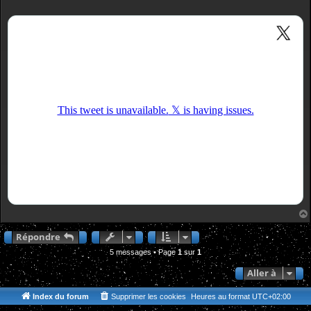
Répondre
5 messages • Page
1
sur
1
Aller à
Index du forum
Supprimer les cookies
Heures au format
UTC+02:00