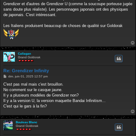
e
Grendizer et d'autres de Grendizer U (comme la soucoupe porteuse jugée
sans doute plus réaliste). Les personnages japonais ont des physiques
de japonais. C'est intéressant.
Les Italiens produisent beaucoup de choses de qualité sur Goldorak
Callagan
Grand Goldorak
Re: Grendizer Infinity
M
dim. juin 01, 2025 12:57 pm
e
s
C'est pas mal mais c'est brouillon.
s
No comment sur le casque jaune.
a
g
Il y a plusieurs modèles de Grendizer non?
e
Il y a la version U, la version maquette Bandai Infinitism...
C'est qui le gars à la fin?
Bouleau Blanc
Grand Goldorak