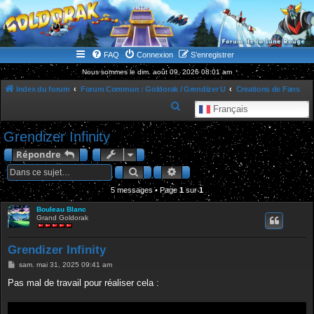
WWW.GOLDORAKGO.COM
le site de la Lune Rouge
FAQ
Connexion
S’enregistrer
Nous sommes le dim. août 09, 2026 08:01 am
Index du forum
Forum Commun : Goldorak / Grendizer U
Creations de Fans
R
Français
e
Grendizer Infinity
c
Répondre
h
Rechercher
Recherche avancée
e
5 messages • Page
1
r
sur
1
c
Bouleau Blanc
Grand Goldorak
h
e
Grendizer Infinity
r
M
sam. mai 31, 2025 09:41 am
e
s
Pas mal de travail pour réaliser cela :
s
a
g