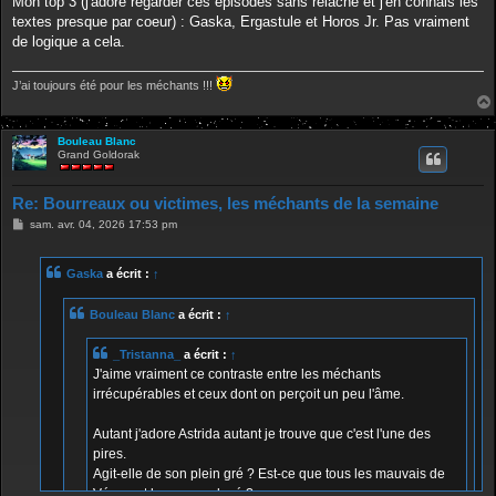
Mon top 3 (j'adore regarder ces episodes sans relâche et j'en connais les
textes presque par coeur) : Gaska, Ergastule et Horos Jr. Pas vraiment
de logique a cela.
J’ai toujours été pour les méchants !!!
Bouleau Blanc
Grand Goldorak
Re: Bourreaux ou victimes, les méchants de la semaine
M
sam. avr. 04, 2026 17:53 pm
e
s
s
Gaska
a écrit :
↑
a
g
e
Bouleau Blanc
a écrit :
↑
_Tristanna_
a écrit :
↑
J'aime vraiment ce contraste entre les méchants
irrécupérables et ceux dont on perçoit un peu l'âme.
Autant j'adore Astrida autant je trouve que c'est l'une des
pires.
Agit-elle de son plein gré ? Est-ce que tous les mauvais de
Véga ont le cerveau lavé ?