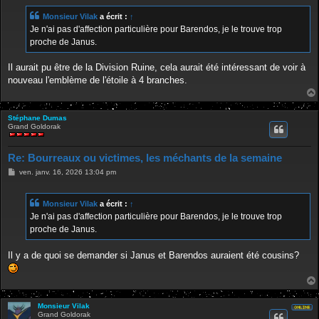
s
s
Monsieur Vilak
a écrit :
↑
a
g
Je n'ai pas d'affection particulière pour Barendos, je le trouve trop
e
proche de Janus.
Il aurait pu être de la Division Ruine, cela aurait été intéressant de voir à
nouveau l'emblème de l'étoile à 4 branches.
Stéphane Dumas
Grand Goldorak
Re: Bourreaux ou victimes, les méchants de la semaine
M
ven. janv. 16, 2026 13:04 pm
e
s
s
Monsieur Vilak
a écrit :
↑
a
g
Je n'ai pas d'affection particulière pour Barendos, je le trouve trop
e
proche de Janus.
Il y a de quoi se demander si Janus et Barendos auraient été cousins?
Monsieur Vilak
Grand Goldorak