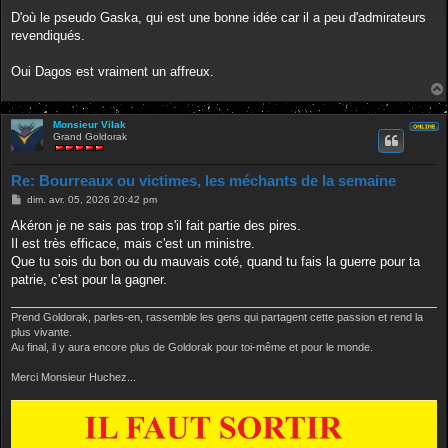
D'où le pseudo Gaska, qui est une bonne idée car il a peu d'admirateurs
J'apprécie Atlas pour son bon fond et les enfants de l'épisode
revendiqués.
59. La mort de ces personnages m'a fait de la peine.
Gaska c'est le gars avec un égo surdimensionné mais pas si
Oui Dagos est vraiment un affreux.
mauvais dans le fond, c'est un peu une victime de style
comique.
Monsieur Vilak
Grand Goldorak
Je suis 100% d'accord. La mort d'Atlas, fortement facilitée par une
inattention résultant de son émotivité et d'un réveil de sa
conscience, déjà manifesté par le renoncement à tuer Mizar, est
Re: Bourreaux ou victimes, les méchants de la semaine
émouvante.
M
dim. avr. 05, 2026 20:42 pm
e
s
Akéron je ne sais pas trop s'il fait partie des pires.
Quant à Gaska, le message qui est passé clairement,
s
Il est très efficace, mais c'est un ministre.
a
consciemment ou non, est le caractère dérisoire et même comique
g
Que tu sois du bon ou du mauvais coté, quand tu fais la guerre pour ta
de l'orgueil et de la course aux honneurs.
e
patrie, c'est pour la gagner.
Dans tous les cas, faire passer ces messages à la jeunesse est
Prend Goldorak, parles-en, rassemble les gens qui partagent cette passion et rend la
utile, sain, bénéfique pour faire grandir l'âme des enfants, qui
plus vivante.
doivent aussi apprendre que nous ne vivons pas dans le monde
Au final, il y aura encore plus de Goldorak pour toi-même et pour le monde.
des bisounours mais qu'une petit retour de flamme de la
conscience peut toujours grandement retourner les situations.
Merci Monsieur Huchez...
J'adore Gaska et l'episode qui va avec. Il m'impressionnait étant gamin.
J'ai surtout été marque par le fait qu'il s'est tué lui-meme (je n'avais pas