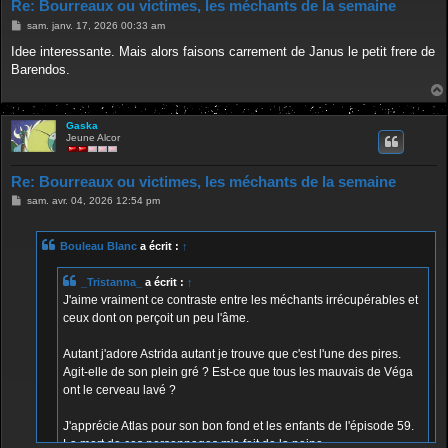
Re: Bourreaux ou victimes, les méchants de la semaine
M
sam. janv. 17, 2026 00:33 am
e
s
Idee interessante. Mais alors faisons carrement de Janus le petit frere de
s
Barendos.
a
g
e
Gaska
Jeune Alcor
Re: Bourreaux ou victimes, les méchants de la semaine
M
sam. avr. 04, 2026 12:54 pm
e
s
s
Bouleau Blanc
a écrit :
↑
a
g
e
_Tristanna_
a écrit :
↑
J'aime vraiment ce contraste entre les méchants irrécupérables et
ceux dont on perçoit un peu l'âme.
Autant j'adore Astrida autant je trouve que c'est l'une des pires.
Agit-elle de son plein gré ? Est-ce que tous les mauvais de Véga
ont le cerveau lavé ?
J'apprécie Atlas pour son bon fond et les enfants de l'épisode 59.
La mort de ces personnages m'a fait de la peine.