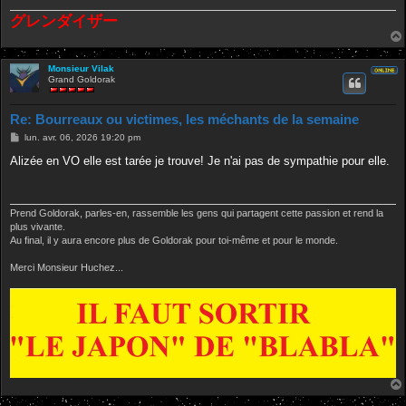
lorsqu'il rate son coup il se fait réprimander par Minas toutefois pas de
menace de ne pas pouvoir rentrer. Il rentre dans la meme catégorie que
グレンダイザー
Garella, Scarab, Hydro, Carodlag et les Espions de l'épisode 10. Ce
sont des méchants subordonnes sans charisme.
Monsieur Vilak
Grand Goldorak
Sadon rentre aussi dans cette catégorie, meme s'il se rebelle contre
Minos a la fin, ce qui devoile un certain charisme. Un peu comme
Gaska en fait, pour des raisons différentes.
Re: Bourreaux ou victimes, les méchants de la semaine
M
lun. avr. 06, 2026 19:20 pm
e
Je deteste Dagos. D'une part son look est douteux, et c'est un pleutre. Il
s
Alizée en VO elle est tarée je trouve! Je n'ai pas de sympathie pour elle.
ne tient pas deux secondes face a Goldorak. Il tue les garçons de Vega
s
a
de manière lache quoi-que la VO suggère que c'est un accident. Un
g
des rares episodes ou je me réjouis de voir Goldorak abattre un
e
Prend Goldorak, parles-en, rassemble les gens qui partagent cette passion et rend la
Golgotha et rapidement.
plus vivante.
Au final, il y aura encore plus de Goldorak pour toi-même et pour le monde.
Capitaine Horos (Jr): il est logiquement conditionné a la naissance
mais il est évident que son père envisageait un autre avenir pour lui
Merci Monsieur Huchez...
que celui de guerrier. Il ne peut toutefois pas rentrer dans la catégorie
Atlas / Eudix de par son statut. Il est dans une classe a part, mais tres
proche des Janus et compagnie. Il a livre un des meilleurs combats de
la série, Actarus n'en menait pas large malgré la présence des trois
autres Aigles.
Mon top 3 (j'adore regarder ces episodes sans relâche et j'en connais
les textes presque par coeur) : Gaska, Ergastule et Horos Jr. Pas