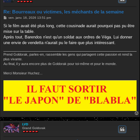
Re: Bourreaux ou victimes, les méchants de la semaine
M
ven. janv. 16, 2026 13:51 pm
e
s
Si le film avait été plus long, cette cousinade aurait pourquoi pas pu être
s
mise sur la table.
a
g
Après tout, Barendos n'est qu'un soldat aux ordres de Véga. Lui donner
e
une envie de vendetta n'aurait pu le faire que plus intéressant.
Prend Goldorak, parles-en, rassemble les gens qui partagent cette passion et rend la
plus vivante.
Au final, il y aura encore plus de Goldorak pour toi-même et pour le monde.
Merci Monsieur Huchez...
LVD
Grand Goldorak