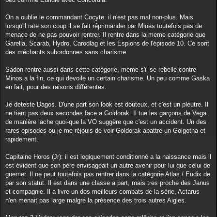
On a oublie le commandant Cocyte: il n'est pas mal non-plus. Mais
lorsqu'il rate son coup il se fait réprimander par Minas toutefois pas de
menace de ne pas pouvoir rentrer. Il rentre dans la meme catégorie que
Garella, Scarab, Hydro, Carodlag et les Espions de l'épisode 10. Ce sont
des méchants subordonnes sans charisme.
Sadon rentre aussi dans cette catégorie, meme s'il se rebelle contre
Minos a la fin, ce qui devoile un certain charisme. Un peu comme Gaska
en fait, pour des raisons différentes.
Je deteste Dagos. D'une part son look est douteux, et c'est un pleutre. Il
ne tient pas deux secondes face a Goldorak. Il tue les garçons de Vega
de manière lache quoi-que la VO suggère que c'est un accident. Un des
rares episodes ou je me réjouis de voir Goldorak abattre un Golgotha et
rapidement.
Capitaine Horos (Jr): il est logiquement conditionné a la naissance mais il
est évident que son père envisageait un autre avenir pour lui que celui de
guerrier. Il ne peut toutefois pas rentrer dans la catégorie Atlas / Eudix de
par son statut. Il est dans une classe a part, mais tres proche des Janus
et compagnie. Il a livre un des meilleurs combats de la série, Actarus
n'en menait pas large malgré la présence des trois autres Aigles.