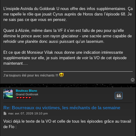
L’insipide Astrida du Goldorak U nous offre des infos supplémentaires. Ça
me rapelle le rôle que jouait Cyrus auprès de Horos dans l’épisode 68. Je
ne sais pas ce que vous en pensez.
Quant à Alizée, même dans la VF il s’en est fallu de peu pour qu’elle
élimine le prince avec son rayon glaciateur - une sacrée arme capable de
refroidir une planète donc aussi puissant qu’un lasernium.
Et ce que dit Monsieur Vilak nous donne une indication intéressante
supplémentaire sur elle, je suis impatient de voir la VO de cet épisode
maintenant….
J’ai toujours été pour les méchants !!!
Bouleau Blanc
Grand Goldorak
Re: Bourreaux ou victimes, les méchants de la semaine
M
mar. avr. 07, 2026 19:10 pm
e
s
Voici déjà le texte de la VO et celle de tous les épisodes grâce au travail
s
de Flo :
a
g
e