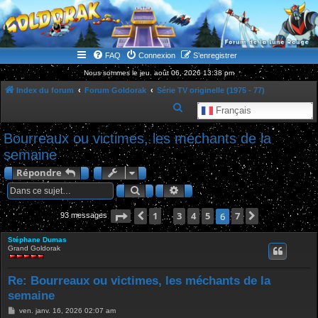
WWW.GOLDORAKGO.COM
le site de la Lune Rouge
FAQ
Connexion
S’enregistrer
Nous sommes le jeu. août 06, 2026 13:38 pm
Index du forum
Forum Goldorak
Série TV originelle (1975 - 77)
R
Français
e
Bourreaux ou victimes, les méchants de la
c
semaine
h
Répondre
e
Rechercher
Recherche avancée
r
c
Page
Précédente
6
1
sur
7
3
4
5
7
Suivante
6
93 messages
…
h
Stéphane Dumas
e
Grand Goldorak
r
Re: Bourreaux ou victimes, les méchants de la
semaine
M
ven. janv. 16, 2026 02:07 am