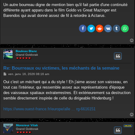
e
s
Un autre bourreau digne de mention bien qu'il fait partie d'une continuité
s
différente ayant apparu dans le film Goldo vs Great Mazinger est
a
g
Barendos qui avait donné assez de fil à retordre à Actarus.
e
Bouleau Blanc
Grand Goldorak
Re: Bourreaux ou victimes, les méchants de la semaine
M
ven. janv. 16, 2026 08:16 am
e
s
Oui c'est un méchant qui a du style ! Eh j'aime assez son vaisseau, en
s
tout cas l'intérieur, qui ressemble assez aux représentations d'époque
a
g
des vaisseaux spatiaux extraterrestres. Et extérieurement sa destruction
e
semble directement inspirée de celle du dirigeable Hindenburg !
https://www.ouest-france.fr/europe/alle ... rg-6616151
Monsieur Vilak
Grand Goldorak