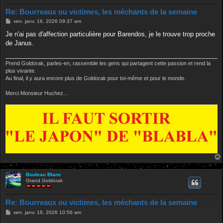
Re: Bourreaux ou victimes, les méchants de la semaine
M
ven. janv. 16, 2026 09:37 am
e
s
Je n'ai pas d'affection particulière pour Barendos, je le trouve trop proche
s
de Janus.
a
g
e
Prend Goldorak, parles-en, rassemble les gens qui partagent cette passion et rend la
plus vivante.
Au final, il y aura encore plus de Goldorak pour toi-même et pour le monde.
Merci Monsieur Huchez...
Bouleau Blanc
Grand Goldorak
Re: Bourreaux ou victimes, les méchants de la semaine
M
ven. janv. 16, 2026 10:56 am
e