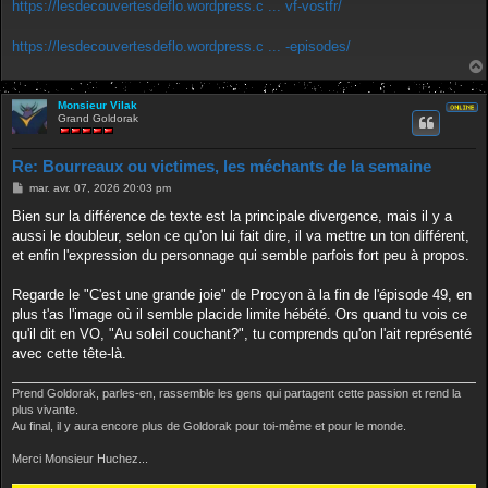
https://lesdecouvertesdeflo.wordpress.c ... vf-vostfr/
https://lesdecouvertesdeflo.wordpress.c ... -episodes/
Monsieur Vilak
Grand Goldorak
Re: Bourreaux ou victimes, les méchants de la semaine
M
mar. avr. 07, 2026 20:03 pm
e
s
Bien sur la différence de texte est la principale divergence, mais il y a
s
aussi le doubleur, selon ce qu'on lui fait dire, il va mettre un ton différent,
a
g
et enfin l'expression du personnage qui semble parfois fort peu à propos.
e
Regarde le "C'est une grande joie" de Procyon à la fin de l'épisode 49, en
plus t'as l'image où il semble placide limite hébété. Ors quand tu vois ce
qu'il dit en VO, "Au soleil couchant?", tu comprends qu'on l'ait représenté
avec cette tête-là.
Prend Goldorak, parles-en, rassemble les gens qui partagent cette passion et rend la
plus vivante.
Au final, il y aura encore plus de Goldorak pour toi-même et pour le monde.
Merci Monsieur Huchez...