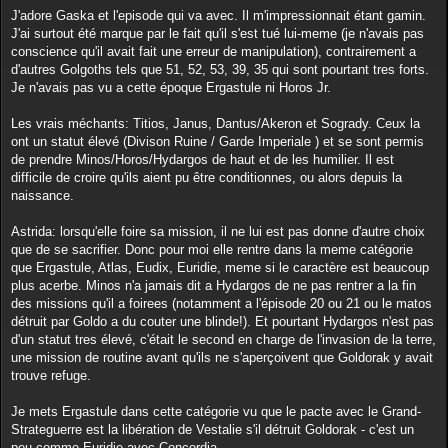
Gaska c'est le gars avec un égo surdimensionné mais pas si
J'adore Gaska et l'episode qui va avec. Il m'impressionnait étant gamin.
mauvais dans le fond, c'est un peu une victime de style comique.
J'ai surtout été marque par le fait qu'il s'est tué lui-meme (je n'avais pas
conscience qu'il avait fait une erreur de manipulation), contrairement a
Je suis 100% d'accord. La mort d'Atlas, fortement facilitée par une
d'autres Golgoths tels que 51, 52, 53, 39, 35 qui sont pourtant tres forts.
inattention résultant de son émotivité et d'un réveil de sa conscience,
Je n'avais pas vu a cette époque Ergastule ni Horos Jr.
déjà manifesté par le renoncement à tuer Mizar, est émouvante.
Les vrais méchants: Titios, Janus, Dantus/Akeron et Sogrady. Ceux la
Quant à Gaska, le message qui est passé clairement, consciemment ou
ont un statut élevé (Divison Ruine / Garde Imperiale ) et se sont permis
non, est le caractère dérisoire et même comique de l'orgueil et de la
de prendre Minos/Horos/Hydargos de haut et de les humilier. Il est
course aux honneurs.
difficile de croire qu'ils aient pu être conditionnes, ou alors depuis la
naissance.
Dans tous les cas, faire passer ces messages à la jeunesse est utile,
sain, bénéfique pour faire grandir l'âme des enfants, qui doivent aussi
Astrida: lorsqu'elle foire sa mission, il ne lui est pas donne d'autre choix
apprendre que nous ne vivons pas dans le monde des bisounours
que de se sacrifier. Donc pour moi elle rentre dans la meme catégorie
mais qu'une petit retour de flamme de la conscience peut toujours
que Ergastule, Atlas, Eudix, Euridie, meme si le caractère est beaucoup
grandement retourner les situations.
plus acerbe. Minos n'a jamais dit a Hydargos de ne pas rentrer a la fin
des missions qu'il a foirees (notamment a l'épisode 20 ou 21 ou le matos
détruit par Goldo a du couter une blinde!). Et pourtant Hydargos n'est pas
d'un statut tres élevé, c'était le second en charge de l'invasion de la terre,
une mission de routine avant qu'ils ne s'aperçoivent que Goldorak y avait
trouve refuge.
Je mets Ergastule dans cette catégorie vu que le pacte avec le Grand-
Strateguerre est la libération de Vestalie s'il détruit Goldorak - c'est un
peu comme Euridie avec Concordia.