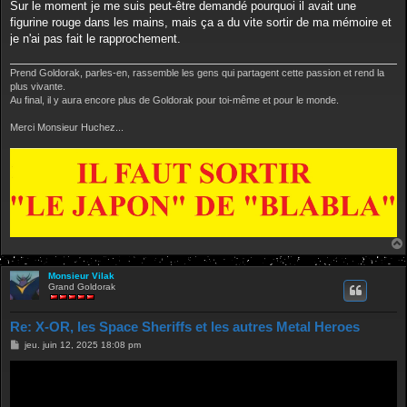
Sur le moment je me suis peut-être demandé pourquoi il avait une
figurine rouge dans les mains, mais ça a du vite sortir de ma mémoire et
je n'ai pas fait le rapprochement.
Prend Goldorak, parles-en, rassemble les gens qui partagent cette passion et rend la
plus vivante.
Au final, il y aura encore plus de Goldorak pour toi-même et pour le monde.
Merci Monsieur Huchez...
Monsieur Vilak
Grand Goldorak
Re: X-OR, les Space Sheriffs et les autres Metal Heroes
M
jeu. juin 12, 2025 18:08 pm
e
s
s
a
g