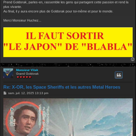
Prend Goldorak, parles-en, rassemble les gens qui partagent cette passion et rend la
plus vivante.
Au final, il y aura encore plus de Goldorak pour toi-même et pour le monde.
Merci Monsieur Huchez...
Monsieur Vilak
Grand Goldorak
Re: X-OR, les Space Sheriffs et les autres Metal Heroes
M
sam. juil. 12, 2025 13:13 pm
e
s
s
a
g
e