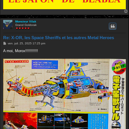
Monsieur Vilak
Grand Goldorak
Re: X-OR, les Space Sheriffs et les autres Metal Heroes
M
ven. juil. 25, 2025 17:25 pm
e
s
A moi, Morox!!!!!!!!!!!
s
a
g
e