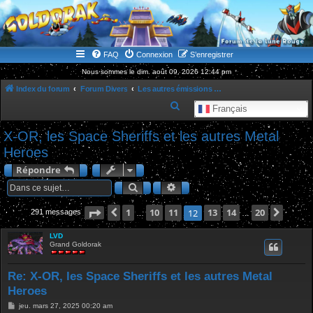
WWW.GOLDORAKGO.COM
le site de la Lune Rouge
FAQ
Connexion
S’enregistrer
Nous sommes le dim. août 09, 2026 12:44 pm
Index du forum
Forum Divers
Les autres émissions marquantes de notre jeunesse
R
Français
e
X-OR, les Space Sheriffs et les autres Metal
c
Heroes
h
Répondre
e
Rechercher
Recherche avancée
r
c
Page
Précédente
12
1
sur
10
20
11
13
14
20
Suiva
12
291 messages
…
…
h
LVD
e
Grand Goldorak
r
Re: X-OR, les Space Sheriffs et les autres Metal
Heroes
M
jeu. mars 27, 2025 00:20 am