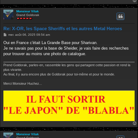
Monsieur Vilak
Grand Goldorak
Re: X-OR, les Space Sheriffs et les autres Metal Heroes
M
mer. août 06, 2025 09:54 am
e
s
Oui en France c'était La Grande Base pour Sharivan.
s
Je ne savais pas pour la base de Sheider, je vais faire des recherches
a
g
pour trouver au moins une photo de catalogue.
e
Prend Goldorak, parles-en, rassemble les gens qui partagent cette passion et rend la
plus vivante.
Au final, il y aura encore plus de Goldorak pour toi-même et pour le monde.
Merci Monsieur Huchez...
Monsieur Vilak
Grand Goldorak