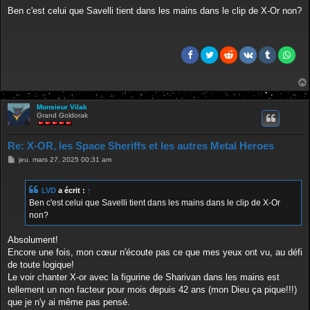
e
s
Ben c'est celui que Savelli tient dans les mains dans le clip de X-Or non?
s
a
g
e
Monsieur Vilak
Grand Goldorak
Re: X-OR, les Space Sheriffs et les autres Metal Heroes
M
jeu. mars 27, 2025 00:31 am
e
s
s
LVD
a écrit :
↑
a
g
Ben c'est celui que Savelli tient dans les mains dans le clip de X-Or
e
non?
Absolument!
Encore une fois, mon cœur n'écoute pas ce que mes yeux ont vu, au défi
de toute logique!
Le voir chanter X-or avec la figurine de Sharivan dans les mains est
tellement un non facteur pour mois depuis 42 ans (mon Dieu ça pique!!!)
que je n'y ai même pas pensé.