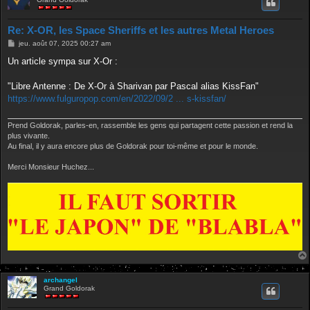
Re: X-OR, les Space Sheriffs et les autres Metal Heroes
M
jeu. août 07, 2025 00:27 am
e
s
Un article sympa sur X-Or :
s
a
g
"Libre Antenne : De X-Or à Sharivan par Pascal alias KissFan"
e
https://www.fulguropop.com/en/2022/09/2 ... s-kissfan/
Prend Goldorak, parles-en, rassemble les gens qui partagent cette passion et rend la
plus vivante.
Au final, il y aura encore plus de Goldorak pour toi-même et pour le monde.
Merci Monsieur Huchez...
archangel
Grand Goldorak