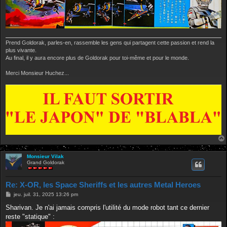
Prend Goldorak, parles-en, rassemble les gens qui partagent cette passion et rend la
plus vivante.
Au final, il y aura encore plus de Goldorak pour toi-même et pour le monde.
Merci Monsieur Huchez...
Monsieur Vilak
Grand Goldorak
Re: X-OR, les Space Sheriffs et les autres Metal Heroes
M
jeu. juil. 31, 2025 13:26 pm
e
s
Sharivan. Je n'ai jamais compris l'utilité du mode robot tant ce dernier
s
reste "statique" :
a
g