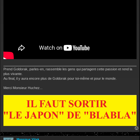
e
Prend Goldorak, parles-en, rassemble les gens qui partagent cette passion et rend la
plus vivante.
Au final, il y aura encore plus de Goldorak pour toi-même et pour le monde.
Merci Monsieur Huchez...
Monsieur Vilak