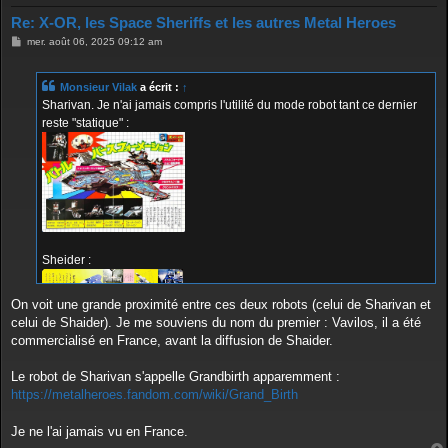
Re: X-OR, les Space Sheriffs et les autres Metal Heroes
M
mer. août 06, 2025 09:12 am
e
s
s
Monsieur Vilak
a écrit :
↑
a
g
Sharivan. Je n'ai jamais compris l'utilité du mode robot tant ce dernier
e
reste "statique" :
Sheider :
On voit une grande proximité entre ces deux robots (celui de Sharivan et
celui de Shaider). Je me souviens du nom du premier : Vavilos, il a été
commercialisé en France, avant la diffusion de Shaider.
Le robot de Sharivan s'appelle Grandbirth apparemment :
https://metalheroes.fandom.com/wiki/Grand_Birth
Je ne l'ai jamais vu en France.