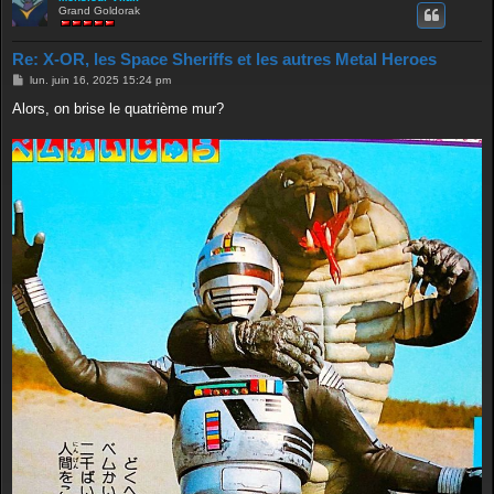
Grand Goldorak
Re: X-OR, les Space Sheriffs et les autres Metal Heroes
M
lun. juin 16, 2025 15:24 pm
e
s
Alors, on brise le quatrième mur?
s
a
g
e