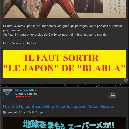
Prend Goldorak, parles-en, rassemble les gens qui partagent cette passion et rend la
plus vivante.
Au final, il y aura encore plus de Goldorak pour toi-même et pour le monde.
Merci Monsieur Huchez...
Monsieur Vilak
Grand Goldorak
Re: X-OR, les Space Sheriffs et les autres Metal Heroes
M
jeu. juil. 17, 2025 18:55 pm
e
s
s
a