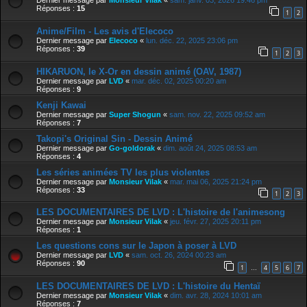
Dernier message par
Monsieur Vilak
«
sam. janv. 03, 2026 19:46 pm
Réponses :
15
1
2
Anime/Film - Les avis d'Elecoco
Dernier message par
Elecoco
«
lun. déc. 22, 2025 23:06 pm
Réponses :
39
1
2
3
HIKARUON, le X-Or en dessin animé (OAV, 1987)
Dernier message par
LVD
«
mar. déc. 02, 2025 00:20 am
Réponses :
9
Kenji Kawai
Dernier message par
Super Shogun
«
sam. nov. 22, 2025 09:52 am
Réponses :
7
Takopi's Original Sin - Dessin Animé
Dernier message par
Go-goldorak
«
dim. août 24, 2025 08:53 am
Réponses :
4
Les séries animées TV les plus violentes
Dernier message par
Monsieur Vilak
«
mar. mai 06, 2025 21:24 pm
Réponses :
33
1
2
3
LES DOCUMENTAIRES DE LVD : L'histoire de l'animesong
Dernier message par
Monsieur Vilak
«
jeu. févr. 27, 2025 20:11 pm
Réponses :
1
Les questions cons sur le Japon à poser à LVD
Dernier message par
LVD
«
sam. oct. 26, 2024 00:23 am
Réponses :
90
1
4
5
6
7
…
LES DOCUMENTAIRES DE LVD : L'histoire du Hentaï
Dernier message par
Monsieur Vilak
«
dim. avr. 28, 2024 10:01 am
Réponses :
7