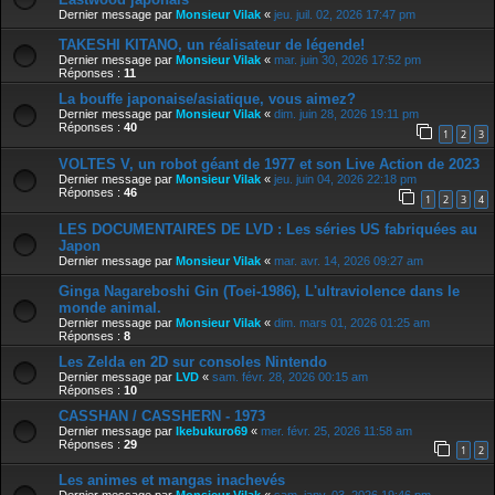
Dernier message par
Monsieur Vilak
«
jeu. juil. 02, 2026 17:47 pm
TAKESHI KITANO, un réalisateur de légende!
Dernier message par
Monsieur Vilak
«
mar. juin 30, 2026 17:52 pm
Réponses :
11
La bouffe japonaise/asiatique, vous aimez?
Dernier message par
Monsieur Vilak
«
dim. juin 28, 2026 19:11 pm
Réponses :
40
1
2
3
VOLTES V, un robot géant de 1977 et son Live Action de 2023
Dernier message par
Monsieur Vilak
«
jeu. juin 04, 2026 22:18 pm
Réponses :
46
1
2
3
4
LES DOCUMENTAIRES DE LVD : Les séries US fabriquées au
Japon
Dernier message par
Monsieur Vilak
«
mar. avr. 14, 2026 09:27 am
Ginga Nagareboshi Gin (Toei-1986), L'ultraviolence dans le
monde animal.
Dernier message par
Monsieur Vilak
«
dim. mars 01, 2026 01:25 am
Réponses :
8
Les Zelda en 2D sur consoles Nintendo
Dernier message par
LVD
«
sam. févr. 28, 2026 00:15 am
Réponses :
10
CASSHAN / CASSHERN - 1973
Dernier message par
Ikebukuro69
«
mer. févr. 25, 2026 11:58 am
Réponses :
29
1
2
Les animes et mangas inachevés