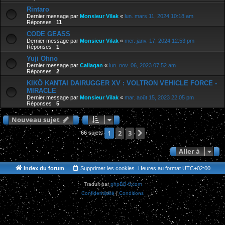
Rintaro
Dernier message par
Monsieur Vilak
«
lun. mars 11, 2024 10:18 am
Réponses :
11
CODE GEASS
Dernier message par
Monsieur Vilak
«
mer. janv. 17, 2024 12:53 pm
Réponses :
1
Yuji Ohno
Dernier message par
Callagan
«
lun. nov. 06, 2023 07:52 am
Réponses :
2
KIKÔ KANTAI DAIRUGGER XV : VOLTRON VEHICLE FORCE -
MIRACLE
Dernier message par
Monsieur Vilak
«
mar. août 15, 2023 22:05 pm
Réponses :
5
Nouveau sujet
2
3
Suivante
1
66 sujets
Aller à
Index du forum
Supprimer les cookies
Heures au format
UTC+02:00
Traduit par
phpBB-fr.com
Confidentialité
|
Conditions