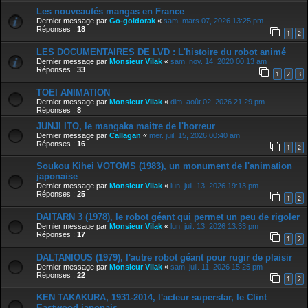
Les nouveautés mangas en France
Dernier message par
Go-goldorak
«
sam. mars 07, 2026 13:25 pm
Réponses :
18
1
2
LES DOCUMENTAIRES DE LVD : L'histoire du robot animé
Dernier message par
Monsieur Vilak
«
sam. nov. 14, 2020 00:13 am
Réponses :
33
1
2
3
TOEI ANIMATION
Dernier message par
Monsieur Vilak
«
dim. août 02, 2026 21:29 pm
Réponses :
8
JUNJI ITO, le mangaka maitre de l'horreur
Dernier message par
Callagan
«
mer. juil. 15, 2026 00:40 am
Réponses :
16
1
2
Soukou Kihei VOTOMS (1983), un monument de l'animation
japonaise
Dernier message par
Monsieur Vilak
«
lun. juil. 13, 2026 19:13 pm
Réponses :
25
1
2
DAITARN 3 (1978), le robot géant qui permet un peu de rigoler
Dernier message par
Monsieur Vilak
«
lun. juil. 13, 2026 13:33 pm
Réponses :
17
1
2
DALTANIOUS (1979), l'autre robot géant pour rugir de plaisir
Dernier message par
Monsieur Vilak
«
sam. juil. 11, 2026 15:25 pm
Réponses :
22
1
2
KEN TAKAKURA, 1931-2014, l'acteur superstar, le Clint
Eastwood japonais