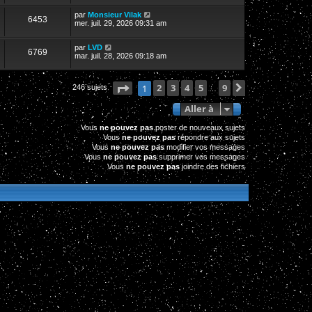
par
Monsieur Vilak
6453
mer. juil. 29, 2026 09:31 am
par
LVD
6769
mar. juil. 28, 2026 09:18 am
Page
1
2
sur
3
9
4
5
9
Suivante
1
246 sujets
…
Aller à
Vous
ne pouvez pas
poster de nouveaux sujets
Vous
ne pouvez pas
répondre aux sujets
Vous
ne pouvez pas
modifier vos messages
Vous
ne pouvez pas
supprimer vos messages
Vous
ne pouvez pas
joindre des fichiers