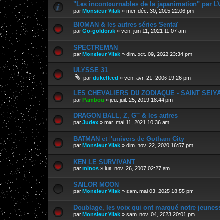
"Les incontournables de la japanimation" par L
par
Monsieur Vilak
»
mer. déc. 30, 2015 22:06 pm
BIOMAN & les autres séries Sentaï
par
Go-goldorak
»
ven. juin 11, 2021 11:07 am
SPECTREMAN
par
Monsieur Vilak
»
dim. oct. 09, 2022 23:34 pm
ULYSSE 31
par
dukefleed
»
ven. avr. 21, 2006 19:26 pm
LES CHEVALIERS DU ZODIAQUE - SAINT SEIYA, 
par
Pambou
»
jeu. juil. 25, 2019 18:44 pm
DRAGON BALL, Z, GT & les autres
par
Judex
»
mar. mai 11, 2021 10:36 am
BATMAN et l'univers de Gotham City
par
Monsieur Vilak
»
dim. nov. 22, 2020 16:57 pm
KEN LE SURVIVANT
par
minos
»
lun. nov. 26, 2007 02:27 am
SAILOR MOON
par
Monsieur Vilak
»
sam. mai 03, 2025 18:55 pm
Doublage, les voix qui ont marqué notre jeunes
par
Monsieur Vilak
»
sam. nov. 04, 2023 20:01 pm