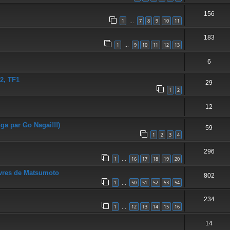
156
1
7
8
9
10
11
…
183
1
9
10
11
12
13
…
6
2, TF1
29
1
2
12
ga par Go Nagai!!!)
59
1
2
3
4
296
1
16
17
18
19
20
…
vres de Matsumoto
802
1
50
51
52
53
54
…
234
1
12
13
14
15
16
…
14