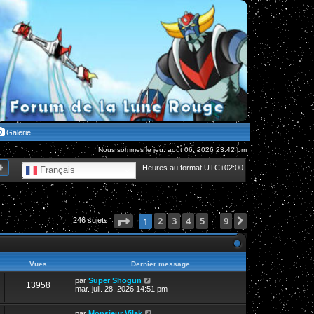
Galerie
Nous sommes le jeu. août 06, 2026 23:42 pm
hercher
Recherche avancée
Heures au format
UTC+02:00
Français
Page
1
2
sur
3
9
4
5
9
Suivante
1
246 sujets
…
Vues
Dernier message
par
Super Shogun
13958
mar. juil. 28, 2026 14:51 pm
par
Monsieur Vilak