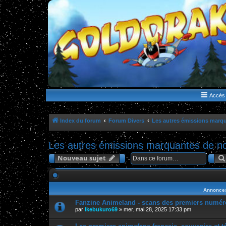
WWW.GOLDORAKGO.COM
le site de la Lune Rouge
Accès 
Index du forum
Forum Divers
Les autres émissions marqu
Les autres émissions marquantes de no
Nouveau sujet
Annonce
Fanzine Animeland - scans des premiers numér
par
Ikebukuro69
»
mer. mai 28, 2025 17:33 pm