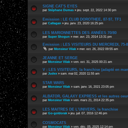
SIGNE CAT'S EYES
par
Stéphane Dumas
»
jeu. sept. 22, 2022 14:30 pm
Emission : LE CLUB DOROTHEE, 87-97, TF1
par
Callagan
»
jeu. janv. 23, 2020 16:25 pm
LES MARIONNETTES DES ANNÉES 70/80
par
Super Shogun
»
mer. avr. 23, 2014 13:31 pm
Emission : LES VISITEURS DU MERCREDI, 75-8
par
Monsieur Vilak
»
mer. oct. 26, 2022 09:55 am
JEANNE ET SERGE
par
Monsieur Vilak
»
ven. oct. 31, 2025 00:21 am
V : LES VISITEURS, la franchise (adapté en man
par
Judex
»
sam. mai 02, 2020 11:55 am
STAR WARS
par
Monsieur Vilak
»
sam. janv. 16, 2021 23:05 pm
ALBATOR, GALAXY EXPRESS et les autres oeu
par
Monsieur Vilak
»
ven. mars 21, 2014 22:35 pm
LES MAITRES DE L'UNIVERS, la franchise
par
Go-goldorak
»
jeu. juil. 07, 2016 12:46 pm
COSMOCATS
par
Monsieur Vilak
»
ven. déc. 05, 2025 12:14 pm