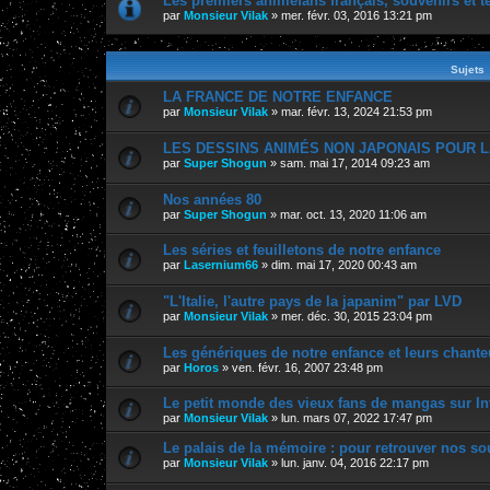
Les premiers animefans français, souvenirs et 
par
Monsieur Vilak
»
mer. févr. 03, 2016 13:21 pm
Sujets
LA FRANCE DE NOTRE ENFANCE
par
Monsieur Vilak
»
mar. févr. 13, 2024 21:53 pm
LES DESSINS ANIMÉS NON JAPONAIS POUR L
par
Super Shogun
»
sam. mai 17, 2014 09:23 am
Nos années 80
par
Super Shogun
»
mar. oct. 13, 2020 11:06 am
Les séries et feuilletons de notre enfance
par
Lasernium66
»
dim. mai 17, 2020 00:43 am
"L'Italie, l'autre pays de la japanim" par LVD
par
Monsieur Vilak
»
mer. déc. 30, 2015 23:04 pm
Les génériques de notre enfance et leurs chante
par
Horos
»
ven. févr. 16, 2007 23:48 pm
Le petit monde des vieux fans de mangas sur In
par
Monsieur Vilak
»
lun. mars 07, 2022 17:47 pm
Le palais de la mémoire : pour retrouver nos so
par
Monsieur Vilak
»
lun. janv. 04, 2016 22:17 pm