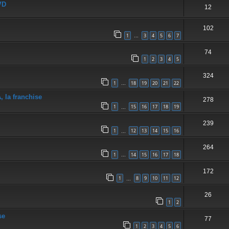
VD
12
102
1
3
4
5
6
7
…
74
1
2
3
4
5
324
1
18
19
20
21
22
…
la franchise
278
1
15
16
17
18
19
…
239
1
12
13
14
15
16
…
264
1
14
15
16
17
18
…
172
1
8
9
10
11
12
…
26
1
2
se
77
1
2
3
4
5
6