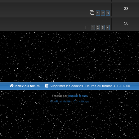
33
1
2
3
56
1
2
3
4
Index du forum
Supprimer les cookies
Heures au format
UTC+02:00
Traduit par
phpBB-fr.com
Confidentialité
|
Conditions