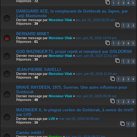
Réponses :
72
1
2
3
4
5
DANGUARD ACE, le remplacant de Goldorak au Japon, par
Leiji Mastumoto
Dernier message par
Monsieur Vilak
«
jeu. juil. 02, 2026 00:29 am
Réponses :
39
1
2
3
BERNARD MINET
Dernier message par
Monsieur Vilak
«
ven. juin 26, 2026 19:04 pm
Réponses :
61
1
2
3
4
5
GOD MAZINGER'75, projet rejeté et remplacé par GOLDORAK
Dernier message par
Monsieur Vilak
«
sam. juin 06, 2026 22:01 pm
Réponses :
30
1
2
3
JEAN-PIERRE SAVELLI
Dernier message par
Monsieur Vilak
«
sam. juin 06, 2026 11:54 am
Réponses :
48
1
2
3
4
BRAVE RAYDEEN, 1975, Sunrise. Une autre influence pour
Goldorak
Dernier message par
Monsieur Vilak
«
mer. juin 03, 2026 09:38 am
Réponses :
48
1
2
3
4
MAZINGER X, le plagiat coréen de Goldorak, à vomir de rire!!!
par LVD
Dernier message par
LVD
«
mar. juin 02, 2026 00:08 am
Réponses :
16
1
2
Caméo inédit !
Dernier message par
Pambou
«
lun. juin 01, 2026 09:32 am