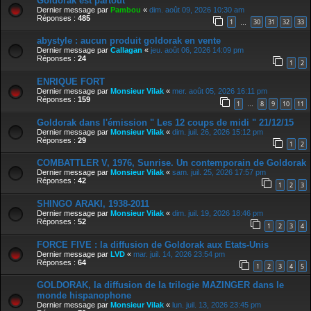
Goldorak est partout
Dernier message par
Pambou
«
dim. août 09, 2026 10:30 am
Réponses :
485
1
30
31
32
33
…
abystyle : aucun produit goldorak en vente
Dernier message par
Callagan
«
jeu. août 06, 2026 14:09 pm
Réponses :
24
1
2
ENRIQUE FORT
Dernier message par
Monsieur Vilak
«
mer. août 05, 2026 16:11 pm
Réponses :
159
1
8
9
10
11
…
Goldorak dans l'émission " Les 12 coups de midi " 21/12/15
Dernier message par
Monsieur Vilak
«
dim. juil. 26, 2026 15:12 pm
Réponses :
29
1
2
COMBATTLER V, 1976, Sunrise. Un contemporain de Goldorak
Dernier message par
Monsieur Vilak
«
sam. juil. 25, 2026 17:57 pm
Réponses :
42
1
2
3
SHINGO ARAKI, 1938-2011
Dernier message par
Monsieur Vilak
«
dim. juil. 19, 2026 18:46 pm
Réponses :
52
1
2
3
4
FORCE FIVE : la diffusion de Goldorak aux Etats-Unis
Dernier message par
LVD
«
mar. juil. 14, 2026 23:54 pm
Réponses :
64
1
2
3
4
5
GOLDORAK, la diffusion de la trilogie MAZINGER dans le
monde hispanophone
Dernier message par
Monsieur Vilak
«
lun. juil. 13, 2026 23:45 pm