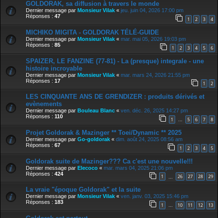
GOLDORAK, sa diffusion à travers le monde
Dernier message par
Monsieur Vilak
«
jeu. juin 04, 2026 17:00 pm
Réponses :
47
1
2
3
4
MICHIKO MIGITA - GOLDORAK TÉLÉ-GUIDE
Dernier message par
Monsieur Vilak
«
mar. mai 05, 2026 19:03 pm
Réponses :
85
1
2
3
4
5
6
SPAIZER, LE FANZINE (77-81) - La (presque) integrale - une
histoire incroyable
Dernier message par
Monsieur Vilak
«
mar. mars 24, 2026 21:55 pm
Réponses :
17
1
2
LES CINQUANTE ANS DE GRENDIZER : produits dérivés et
evènements
Dernier message par
Bouleau Blanc
«
ven. déc. 26, 2025 14:27 pm
Réponses :
110
1
5
6
7
8
…
Projet Goldorak & Mazinger ** Toei/Dynamic ** 2025
Dernier message par
Go-goldorak
«
dim. août 24, 2025 08:56 am
Réponses :
67
1
2
3
4
5
Goldorak suite de Mazinger??? Ca c'est une nouvelle!!!
Dernier message par
Elecoco
«
mar. mars 04, 2025 21:06 pm
Réponses :
424
1
26
27
28
29
…
La vraie "époque Goldorak" et la suite
Dernier message par
Monsieur Vilak
«
ven. janv. 03, 2025 15:46 pm
Réponses :
183
1
10
11
12
13
…