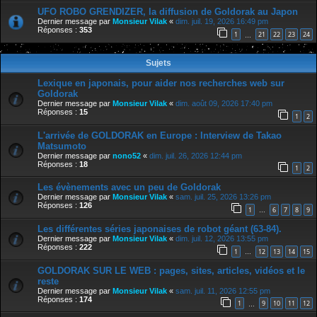
UFO ROBO GRENDIZER, la diffusion de Goldorak au Japon
Dernier message par
Monsieur Vilak
«
dim. juil. 19, 2026 16:49 pm
Réponses :
353
1
21
22
23
24
…
Sujets
Lexique en japonais, pour aider nos recherches web sur
Goldorak
Dernier message par
Monsieur Vilak
«
dim. août 09, 2026 17:40 pm
Réponses :
15
1
2
L'arrivée de GOLDORAK en Europe : Interview de Takao
Matsumoto
Dernier message par
nono52
«
dim. juil. 26, 2026 12:44 pm
Réponses :
18
1
2
Les évènements avec un peu de Goldorak
Dernier message par
Monsieur Vilak
«
sam. juil. 25, 2026 13:26 pm
Réponses :
126
1
6
7
8
9
…
Les différentes séries japonaises de robot géant (63-84).
Dernier message par
Monsieur Vilak
«
dim. juil. 12, 2026 13:55 pm
Réponses :
222
1
12
13
14
15
…
GOLDORAK SUR LE WEB : pages, sites, articles, vidéos et le
reste
Dernier message par
Monsieur Vilak
«
sam. juil. 11, 2026 12:55 pm
Réponses :
174
1
9
10
11
12
…