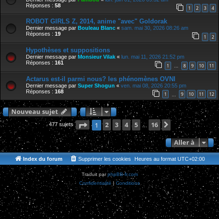
Réponses :
58
1
2
3
4
ROBOT GIRLS Z, 2014, anime "avec" Goldorak
Dernier message par
Bouleau Blanc
«
sam. mai 30, 2026 08:26 am
Réponses :
19
1
2
Hypothèses et suppositions
Dernier message par
Monsieur Vilak
«
lun. mai 11, 2026 21:52 pm
Réponses :
161
1
8
9
10
11
…
Actarus est-il parmi nous? les phénomènes OVNI
Dernier message par
Super Shogun
«
ven. mai 08, 2026 20:55 pm
Réponses :
168
1
9
10
11
12
…
Nouveau sujet
Page
1
2
sur
3
16
4
5
16
Suivante
1
477 sujets
…
Aller à
Index du forum
Supprimer les cookies
Heures au format
UTC+02:00
Traduit par
phpBB-fr.com
Confidentialité
|
Conditions