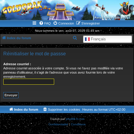
WWW.GOLDORAKGO.COM
le site de la Lune Rouge
FAQ
Connexion
S’enregistrer
Nous sommes le ven. août 07, 2026 01:45 am
R
Index du forum
Français
e
c
Réinitialiser le mot de passse
h
Adresse courriel :
e
Adresse courriel associée à votre compte. Si vous ne l’avez pas modifiée via votre
panneau d’utilisateur, il s’agit de l’adresse que vous avez fournie lors de votre
r
enregistrement.
c
h
e
r
Index du forum
Supprimer les cookies
Heures au format
UTC+02:00
Traduit par
phpBB-fr.com
Confidentialité
|
Conditions