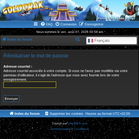
WWW.GOLDORAKGO.COM
le site de la Lune Rouge
FAQ
Connexion
S’enregistrer
Nous sommes le ven. août 07, 2026 04:58 am
R
Index du forum
Français
e
c
Réinitialiser le mot de passse
h
Adresse courriel :
e
Adresse courriel associée à votre compte. Si vous ne l’avez pas modifiée via votre
panneau d’utilisateur, il s’agit de l’adresse que vous avez fournie lors de votre
r
enregistrement.
c
h
e
r
Index du forum
Supprimer les cookies
Heures au format
UTC+02:00
Traduit par
phpBB-fr.com
Confidentialité
|
Conditions