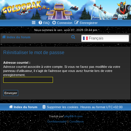
WWW.GOLDORAKGO.COM
le site de la Lune Rouge
FAQ
Connexion
S’enregistrer
Nous sommes le ven. août 07, 2026 19:44 pm
R
Index du forum
Français
e
c
Réinitialiser le mot de passse
h
Adresse courriel :
e
Adresse courriel associée à votre compte. Si vous ne l’avez pas modifiée via votre
panneau d’utilisateur, il s’agit de l’adresse que vous avez fournie lors de votre
r
enregistrement.
c
h
e
r
Index du forum
Supprimer les cookies
Heures au format
UTC+02:00
Traduit par
phpBB-fr.com
Confidentialité
|
Conditions