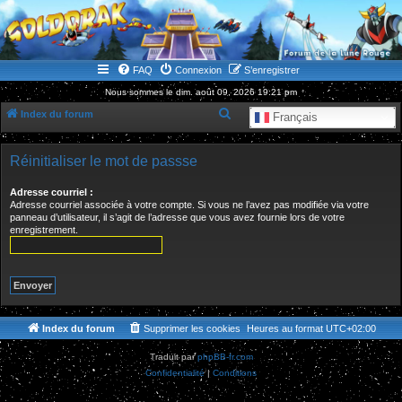
WWW.GOLDORAKGO.COM
le site de la Lune Rouge
FAQ
Connexion
S’enregistrer
Nous sommes le dim. août 09, 2026 19:21 pm
R
Index du forum
Français
e
c
Réinitialiser le mot de passse
h
Adresse courriel :
e
Adresse courriel associée à votre compte. Si vous ne l’avez pas modifiée via votre
panneau d’utilisateur, il s’agit de l’adresse que vous avez fournie lors de votre
r
enregistrement.
c
h
e
r
Index du forum
Supprimer les cookies
Heures au format
UTC+02:00
Traduit par
phpBB-fr.com
Confidentialité
|
Conditions