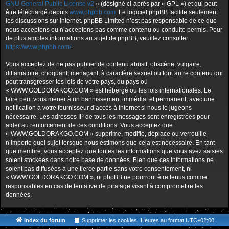
GNU General Public License v2
» (désigné ci-après par « GPL ») et qui peut
être téléchargé depuis
www.phpbb.com
. Le logiciel phpBB facilite seulement
les discussions sur Internet. phpBB Limited n’est pas responsable de ce que
nous acceptons ou n’acceptons pas comme contenu ou conduite permis. Pour
de plus amples informations au sujet de phpBB, veuillez consulter :
https://www.phpbb.com/
.
Vous acceptez de ne pas publier de contenu abusif, obscène, vulgaire,
diffamatoire, choquant, menaçant, à caractère sexuel ou tout autre contenu qui
peut transgresser les lois de votre pays, du pays où
« WWW.GOLDORAKGO.COM » est hébergé ou les lois internationales. Le
faire peut vous mener à un bannissement immédiat et permanent, avec une
notification à votre fournisseur d’accès à Internet si nous le jugeons
nécessaire. Les adresses IP de tous les messages sont enregistrées pour
aider au renforcement de ces conditions. Vous acceptez que
« WWW.GOLDORAKGO.COM » supprime, modifie, déplace ou verrouille
n’importe quel sujet lorsque nous estimons que cela est nécessaire. En tant
que membre, vous acceptez que toutes les informations que vous avez saisies
soient stockées dans notre base de données. Bien que ces informations ne
soient pas diffusées à une tierce partie sans votre consentement, ni
« WWW.GOLDORAKGO.COM », ni phpBB ne pourront être tenus comme
responsables en cas de tentative de piratage visant à compromettre les
données.
Index du forum
Supprimer les cookies
Heures au format
UTC+02:00