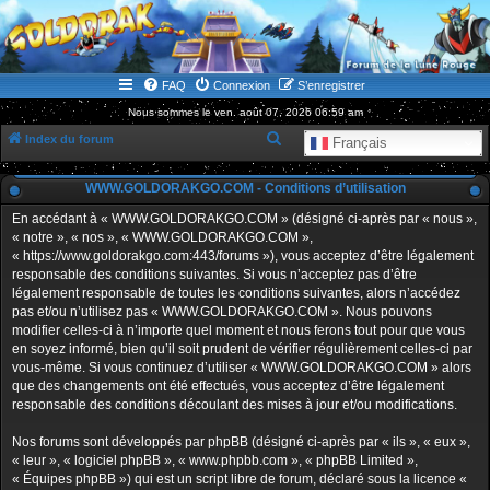
WWW.GOLDORAKGO.COM
le site de la Lune Rouge
FAQ
Connexion
S’enregistrer
Nous sommes le ven. août 07, 2026 06:59 am
R
Index du forum
Français
e
WWW.GOLDORAKGO.COM - Conditions d’utilisation
c
h
En accédant à « WWW.GOLDORAKGO.COM » (désigné ci-après par « nous »,
« notre », « nos », « WWW.GOLDORAKGO.COM »,
e
« https://www.goldorakgo.com:443/forums »), vous acceptez d’être légalement
r
responsable des conditions suivantes. Si vous n’acceptez pas d’être
légalement responsable de toutes les conditions suivantes, alors n’accédez
c
pas et/ou n’utilisez pas « WWW.GOLDORAKGO.COM ». Nous pouvons
h
modifier celles-ci à n’importe quel moment et nous ferons tout pour que vous
en soyez informé, bien qu’il soit prudent de vérifier régulièrement celles-ci par
e
vous-même. Si vous continuez d’utiliser « WWW.GOLDORAKGO.COM » alors
r
que des changements ont été effectués, vous acceptez d’être légalement
responsable des conditions découlant des mises à jour et/ou modifications.
Nos forums sont développés par phpBB (désigné ci-après par « ils », « eux »,
« leur », « logiciel phpBB », « www.phpbb.com », « phpBB Limited »,
« Équipes phpBB ») qui est un script libre de forum, déclaré sous la licence «