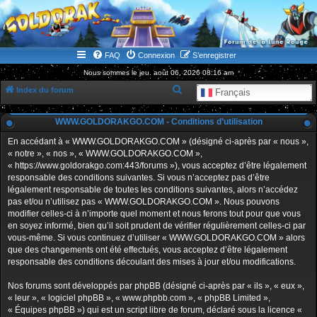
WWW.GOLDORAKGO.COM
le site de la Lune Rouge
FAQ
Connexion
S’enregistrer
Nous sommes le jeu. août 06, 2026 08:16 am
R
Index du forum
Français
e
WWW.GOLDORAKGO.COM - Conditions d’utilisation
c
h
En accédant à « WWW.GOLDORAKGO.COM » (désigné ci-après par « nous »,
« notre », « nos », « WWW.GOLDORAKGO.COM »,
e
« https://www.goldorakgo.com:443/forums »), vous acceptez d’être légalement
r
responsable des conditions suivantes. Si vous n’acceptez pas d’être
légalement responsable de toutes les conditions suivantes, alors n’accédez
c
pas et/ou n’utilisez pas « WWW.GOLDORAKGO.COM ». Nous pouvons
h
modifier celles-ci à n’importe quel moment et nous ferons tout pour que vous
en soyez informé, bien qu’il soit prudent de vérifier régulièrement celles-ci par
e
vous-même. Si vous continuez d’utiliser « WWW.GOLDORAKGO.COM » alors
r
que des changements ont été effectués, vous acceptez d’être légalement
responsable des conditions découlant des mises à jour et/ou modifications.
Nos forums sont développés par phpBB (désigné ci-après par « ils », « eux »,
« leur », « logiciel phpBB », « www.phpbb.com », « phpBB Limited »,
« Équipes phpBB ») qui est un script libre de forum, déclaré sous la licence «