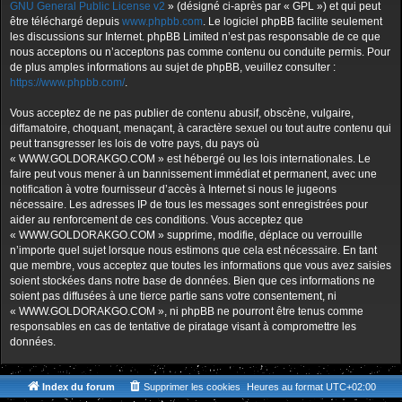
GNU General Public License v2
» (désigné ci-après par « GPL ») et qui peut
être téléchargé depuis
www.phpbb.com
. Le logiciel phpBB facilite seulement
les discussions sur Internet. phpBB Limited n’est pas responsable de ce que
nous acceptons ou n’acceptons pas comme contenu ou conduite permis. Pour
de plus amples informations au sujet de phpBB, veuillez consulter :
https://www.phpbb.com/
.
Vous acceptez de ne pas publier de contenu abusif, obscène, vulgaire,
diffamatoire, choquant, menaçant, à caractère sexuel ou tout autre contenu qui
peut transgresser les lois de votre pays, du pays où
« WWW.GOLDORAKGO.COM » est hébergé ou les lois internationales. Le
faire peut vous mener à un bannissement immédiat et permanent, avec une
notification à votre fournisseur d’accès à Internet si nous le jugeons
nécessaire. Les adresses IP de tous les messages sont enregistrées pour
aider au renforcement de ces conditions. Vous acceptez que
« WWW.GOLDORAKGO.COM » supprime, modifie, déplace ou verrouille
n’importe quel sujet lorsque nous estimons que cela est nécessaire. En tant
que membre, vous acceptez que toutes les informations que vous avez saisies
soient stockées dans notre base de données. Bien que ces informations ne
soient pas diffusées à une tierce partie sans votre consentement, ni
« WWW.GOLDORAKGO.COM », ni phpBB ne pourront être tenus comme
responsables en cas de tentative de piratage visant à compromettre les
données.
Index du forum
Supprimer les cookies
Heures au format
UTC+02:00