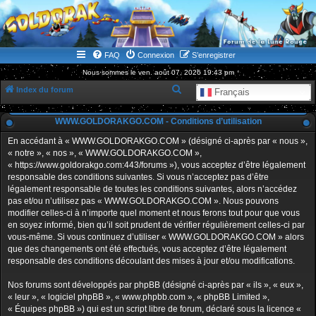
WWW.GOLDORAKGO.COM
le site de la Lune Rouge
FAQ
Connexion
S’enregistrer
Nous sommes le ven. août 07, 2026 19:43 pm
R
Index du forum
Français
e
WWW.GOLDORAKGO.COM - Conditions d’utilisation
c
h
En accédant à « WWW.GOLDORAKGO.COM » (désigné ci-après par « nous »,
« notre », « nos », « WWW.GOLDORAKGO.COM »,
e
« https://www.goldorakgo.com:443/forums »), vous acceptez d’être légalement
r
responsable des conditions suivantes. Si vous n’acceptez pas d’être
légalement responsable de toutes les conditions suivantes, alors n’accédez
c
pas et/ou n’utilisez pas « WWW.GOLDORAKGO.COM ». Nous pouvons
h
modifier celles-ci à n’importe quel moment et nous ferons tout pour que vous
en soyez informé, bien qu’il soit prudent de vérifier régulièrement celles-ci par
e
vous-même. Si vous continuez d’utiliser « WWW.GOLDORAKGO.COM » alors
r
que des changements ont été effectués, vous acceptez d’être légalement
responsable des conditions découlant des mises à jour et/ou modifications.
Nos forums sont développés par phpBB (désigné ci-après par « ils », « eux »,
« leur », « logiciel phpBB », « www.phpbb.com », « phpBB Limited »,
« Équipes phpBB ») qui est un script libre de forum, déclaré sous la licence «