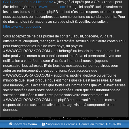
GNU General Public License v2
» (désigné ci-après par « GPL ») et qui peut
être téléchargé depuis
www.phpbb.com
. Le logiciel phpBB facilite seulement
les discussions sur Internet. phpBB Limited n’est pas responsable de ce que
nous acceptons ou n’acceptons pas comme contenu ou conduite permis. Pour
de plus amples informations au sujet de phpBB, veuillez consulter :
https://www.phpbb.com/
.
Vous acceptez de ne pas publier de contenu abusif, obscène, vulgaire,
diffamatoire, choquant, menaçant, à caractère sexuel ou tout autre contenu qui
peut transgresser les lois de votre pays, du pays où
« WWW.GOLDORAKGO.COM » est hébergé ou les lois internationales. Le
faire peut vous mener à un bannissement immédiat et permanent, avec une
notification à votre fournisseur d’accès à Internet si nous le jugeons
nécessaire. Les adresses IP de tous les messages sont enregistrées pour
aider au renforcement de ces conditions. Vous acceptez que
« WWW.GOLDORAKGO.COM » supprime, modifie, déplace ou verrouille
n’importe quel sujet lorsque nous estimons que cela est nécessaire. En tant
que membre, vous acceptez que toutes les informations que vous avez saisies
soient stockées dans notre base de données. Bien que ces informations ne
soient pas diffusées à une tierce partie sans votre consentement, ni
« WWW.GOLDORAKGO.COM », ni phpBB ne pourront être tenus comme
responsables en cas de tentative de piratage visant à compromettre les
données.
Index du forum
Supprimer les cookies
Heures au format
UTC+02:00