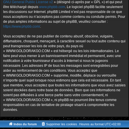
GNU General Public License v2
» (désigné ci-après par « GPL ») et qui peut
être téléchargé depuis
www.phpbb.com
. Le logiciel phpBB facilite seulement
les discussions sur Internet. phpBB Limited n’est pas responsable de ce que
nous acceptons ou n’acceptons pas comme contenu ou conduite permis. Pour
de plus amples informations au sujet de phpBB, veuillez consulter :
https://www.phpbb.com/
.
Vous acceptez de ne pas publier de contenu abusif, obscène, vulgaire,
diffamatoire, choquant, menaçant, à caractère sexuel ou tout autre contenu qui
peut transgresser les lois de votre pays, du pays où
« WWW.GOLDORAKGO.COM » est hébergé ou les lois internationales. Le
faire peut vous mener à un bannissement immédiat et permanent, avec une
notification à votre fournisseur d’accès à Internet si nous le jugeons
nécessaire. Les adresses IP de tous les messages sont enregistrées pour
aider au renforcement de ces conditions. Vous acceptez que
« WWW.GOLDORAKGO.COM » supprime, modifie, déplace ou verrouille
n’importe quel sujet lorsque nous estimons que cela est nécessaire. En tant
que membre, vous acceptez que toutes les informations que vous avez saisies
soient stockées dans notre base de données. Bien que ces informations ne
soient pas diffusées à une tierce partie sans votre consentement, ni
« WWW.GOLDORAKGO.COM », ni phpBB ne pourront être tenus comme
responsables en cas de tentative de piratage visant à compromettre les
données.
Index du forum
Supprimer les cookies
Heures au format
UTC+02:00