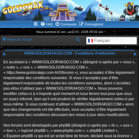
WWW.GOLDORAKGO.COM
le site de la Lune Rouge
FAQ
Connexion
S’enregistrer
Nous sommes le ven. août 07, 2026 05:02 am
R
Index du forum
Français
e
WWW.GOLDORAKGO.COM - Conditions d’utilisation
c
h
En accédant à « WWW.GOLDORAKGO.COM » (désigné ci-après par « nous »,
« notre », « nos », « WWW.GOLDORAKGO.COM »,
e
« https://www.goldorakgo.com:443/forums »), vous acceptez d’être légalement
r
responsable des conditions suivantes. Si vous n’acceptez pas d’être
légalement responsable de toutes les conditions suivantes, alors n’accédez
c
pas et/ou n’utilisez pas « WWW.GOLDORAKGO.COM ». Nous pouvons
h
modifier celles-ci à n’importe quel moment et nous ferons tout pour que vous
en soyez informé, bien qu’il soit prudent de vérifier régulièrement celles-ci par
e
vous-même. Si vous continuez d’utiliser « WWW.GOLDORAKGO.COM » alors
r
que des changements ont été effectués, vous acceptez d’être légalement
responsable des conditions découlant des mises à jour et/ou modifications.
Nos forums sont développés par phpBB (désigné ci-après par « ils », « eux »,
« leur », « logiciel phpBB », « www.phpbb.com », « phpBB Limited »,
« Équipes phpBB ») qui est un script libre de forum, déclaré sous la licence «